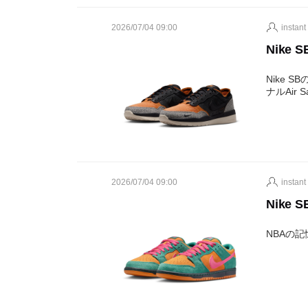
2026/07/04 09:00
instant
Nike S
Nike 
ナルAir 
2026/07/04 09:00
instant
Nike S
NBAの記憶