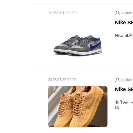
2026/06/13 09:00
instant
Nike S
Nike 
2026/05/30 09:00
instant
Nike SB
名作Air 
場。