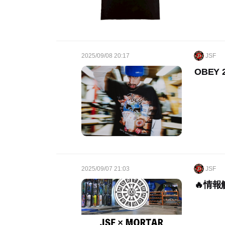
2025/09/08 20:17
JSF
OBEY 
2025/09/07 21:03
JSF
🔥情報