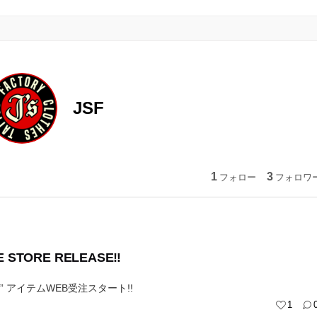
JSF
1
3
フォロー
フォロワ
E STORE RELEASE‼️
” アイテムWEB受注スタート!!
1