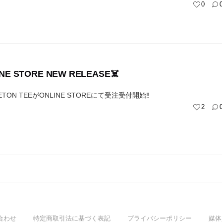
0
INE STORE NEW RELEASE☠️
ELETON TEEがONLINE STOREにて受注受付開始‼︎
2
合わせ
特定商取引法に基づく表記
プライバシーポリシー
媒体