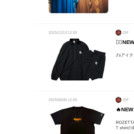
2025/12/13 12:00
JSF
❤️‍🔥NE
J'sアイテ
2025/09/30 12:00
JSF
🔥NEW
ROZETT
T shir