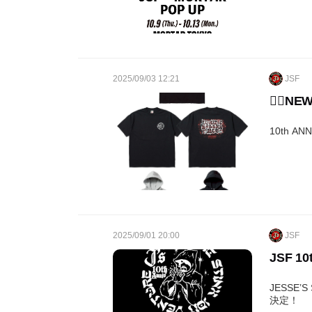
2025/09/03 12:21
JSF
❤️‍🔥NE
10th A
2025/09/01 20:00
JSF
JSF 1
JESSE’
決定！