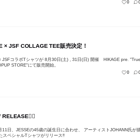
0
E × JSF COLLAGE TEE販売決定！
× JSFコラボTシャツが 8月30日(土) , 31日(日) 開催 HIKAGE pre. "Tru
Colors POPUP STORE"にて販売開始。
0
W RELEASE❤️‍🔥
8月11日、JESSEの45歳の誕生日に合わせ、 アーティストJOHANN氏が
たスペシャルTシャツがリリース‼️