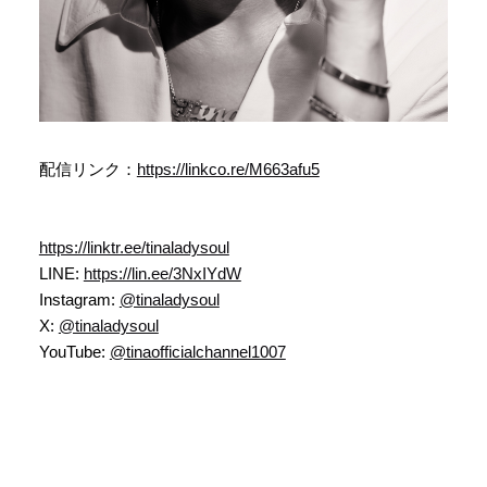
配信リンク：
https://linkco.re/M663afu5
https://linktr.ee/tinaladysoul
LINE:
https://lin.ee/3NxIYdW
Instagram:
@tinaladysoul
X:
@tinaladysoul
YouTube:
@tinaofficialchannel1007