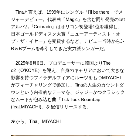
Tinaと言えば、1999年にシングル「Iʼll be there」でメ
ジャーデビュー。代表曲「Magic」を含む同年発売の1st
アルバム『Colorado』はオリコン初登場1位を獲得し、
⽇本ゴールドディスク⼤賞「ニューアーティスト・オ
ブ・ザ・イヤー」を受賞するなど、デビュー当時からJ-
R＆Bブームを牽引してきた実力派シンガーだ。
2025年8月6日、プロデューサーに韓国よりThe
o2（O’KOYE）を迎え、自身のキャリアにおいて大きな
影響を持つフィラデルフィアにルーツをもつMIYACHI
がフィーチャリングで参加し、Tinaの人生のカウントダ
ウンという内省的なテーマを、ジャジーかつクラシック
なムードが包み込む曲「Tick Tock Boombap
(feat.MIYACHI)」を配信リリースする。
左から、Tina、MIYACHI