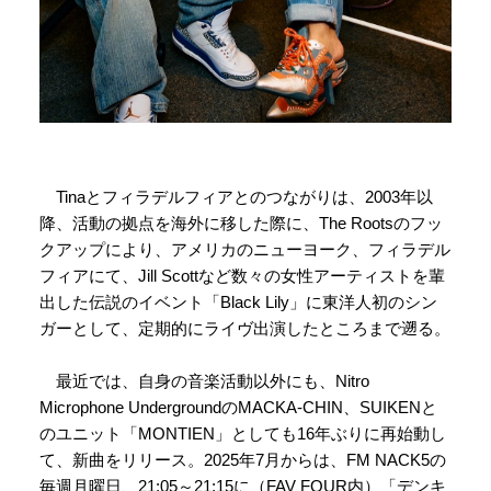
Tinaとフィラデルフィアとのつながりは、2003年以
降、活動の拠点を海外に移した際に、The Rootsのフッ
クアップにより、アメリカのニューヨーク、フィラデル
フィアにて、Jill Scottなど数々の⼥性アーティストを輩
出した伝説のイベント「Black Lily」に東洋⼈初のシン
ガーとして、定期的にライヴ出演したところまで遡る。
最近では、自身の音楽活動以外にも、Nitro
Microphone UndergroundのMACKA-CHIN、SUIKENと
のユニット「MONTIEN」としても16年ぶりに再始動し
て、新曲をリリース。2025年7⽉からは、FM NACK5の
毎週⽉曜⽇、21:05～21:15に（FAV FOUR内）「デンキ