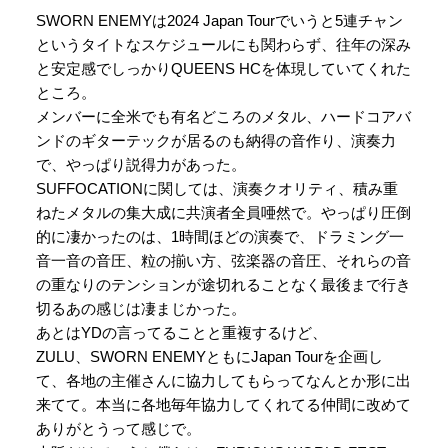
SWORN ENEMYは2024 Japan Tourでいうと5連チャン
というタイトなスケジュールにも関わらず、往年の深み
と安定感でしっかりQUEENS HCを体現していてくれた
ところ。
メンバーに全米でも有名どころのメタル、ハードコアバ
ンドのギターテックが居るのも納得の音作り、演奏力
で、やっぱり説得力があった。
SUFFOCATIONに関しては、演奏クオリティ、積み重
ねたメタルの集大成に共演者全員唖然で。やっぱり圧倒
的に凄かったのは、1時間ほどの演奏で、ドラミング一
音一音の音圧、粒の揃い方、弦楽器の音圧、それらの音
の重なりのテンションが途切れることなく最後まで行き
切るあの感じは凄まじかった。
あとはYDの言ってることと重複するけど、
ZULU、SWORN ENEMYともにJapan Tourを企画し
て、各地の主催さんに協力してもらってなんとか形に出
来てて。本当に各地毎年協力してくれてる仲間に改めて
ありがとうって感じで。