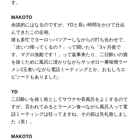
す。
MAKOTO
余談的にはなるのですが、YDと長い時間をかけて仕込
んできたこの企画。
彼も多忙でヨーロッパツアーしながらの打ち合わせで、
「次いつ帰ってくるの？」って聞いたら「3ヶ月後で
す。マグロ漁船です！」って返事来たり、二日酔いの酒
を抜くために風呂に浸かりながらサッポロ一番味噌ラー
メン2玉食いながら電話ミーティングとか、おもしろエ
ピソードもありました。
YD
二日酔いを抜く術としてサウナや長風呂をよくするので
すが、言われてみるとラーメン食べながら風呂入って電
話ミーティングは狂ってますね。その節は失礼致しまし
た（笑）。
MAKOTO