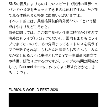
SNSの普及によりものすごいスピードで現行の世界中の
バンドや音楽をチェックできるのは便利ですね。ただ生
で見る体感もまた格別に面白いと思いますよ。
イベント的には、異種格闘技的海外勢5バンドという構
成はやはり見どころかと。
自分に関しては、ここ数年制作と仕事に時間かけすぎて
海外にもライブしに行けてないし、国内もまともにライ
ブできてないので、その分溜まってるストレスを笑ライ
ブで発散できれば。もちろん出演者もお客さんも、みん
なが楽しめるように主催としてDIYで一生懸命お膳立て
や準備、段取りはするのですが、ライブの時間は関係な
しで。Built and destroy。作ってぶっ壊すだけかと。よ
ろしくです。
FURIOUS WORLD FEST 2026