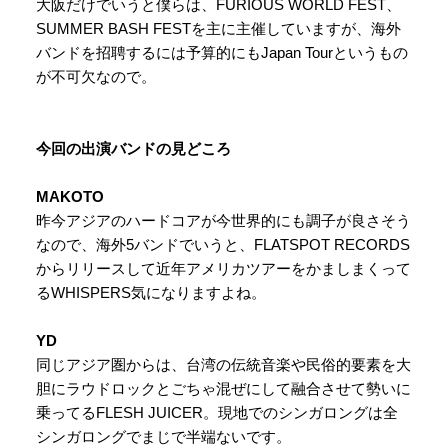
大阪だけでいうと僕らは、FURIOUS WORLD FEST、
SUMMER BASH FESTを主に主催していますが、海外
バンドを招聘するには予算的にもJapan Tourというもの
が不可欠なので。
今回の
出演バンドの見どころ
MAKOTO
昨今アジアのハードコアが今世界的にも調子が良さそう
なので、海外5バンドでいうと、FLATSPOT RECORDS
からリリースして近年アメリカツアーをかましまくって
るWHISPERS気になりますよね。
YD
同じアジア圏からは、台湾の伝統音楽や民俗的要素を大
胆にラウドロックとごちゃ混ぜにして融合させて勢いに
乗ってるFLESH JUICER。現地でのシンガロングは全
シンガロングでまじで半端ないです。