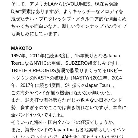
そして、アメリカLAからはVOLUMES。現在も勿論
Djent要素はありますが、よりキャッチーなメロディを
混ぜたチル・プログレッシブ・メタルコア的な側面もめ
ちゃくちゃ面白いなと。新しいラインナップでのライブ
も楽しみにしています。
MAKOTO
1997年、2011年に続き3度目、15年振りとなるJapan
TourになるNYHCの重鎮、SUBZERO超楽しみですし、
TRIPLE B RECORDS所属で脂乗りまくってるUKビー
トダウンのNASTYの破壊力（NASTYは2012年、2014
年、2017年に続き4度目、9年振りのJapan Tour）。
この海外5バンドが揃う機会はなかなか無いかと。
また、迎え打つ海外勢をただじゃ返さない日本バンド
勢、多すぎるのでここでは書き切れないですが、本当に
全バンドヤバいですよね。
そういった海外・国内全バンドの狂演でしょうか。
また、海外バンドのJapan Tourも各地素晴らしいイベン
トになっていますので、4/4大阪に来れない人はぜひジ