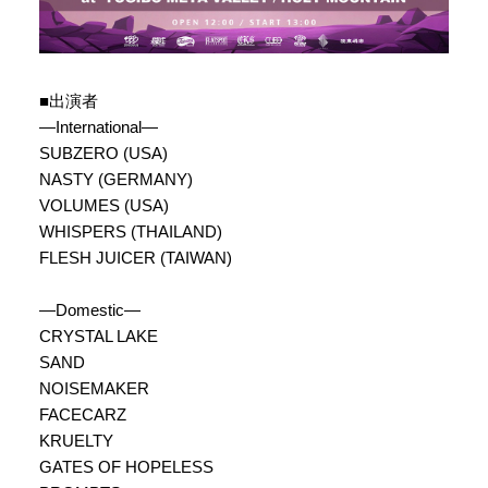
■出演者
―International―
SUBZERO (USA)
NASTY (GERMANY)
VOLUMES (USA)
WHISPERS (THAILAND)
FLESH JUICER (TAIWAN)
―Domestic―
CRYSTAL LAKE
SAND
NOISEMAKER
FACECARZ
KRUELTY
GATES OF HOPELESS