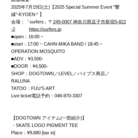
2025年7月19日(土)【2025 Special Summer Event “響
縁”-KYOEN-“ 】
会場：「surfers」〒
249-0007 神奈川県逗子市新宿5-822
-2
https://surfers.
jp
■open：16:00 ~
■start：17:00 ~ CAHN-MIKA BAND / 18:45 ~
OPERATION MOSQUITO
■ADV：¥3,500-
■DOOR：¥4,500-
SHOP：DOGTOWN／LEVEL／バイブス商店／
RALUNA
TATOO：FUU’S ART
Live ticket電話予約：046-870-3307
【DOGTOWN アイテム(一部紹介)】
・SKATE LOGO PIGMENT TEE
Place：¥9,680 [tax in]