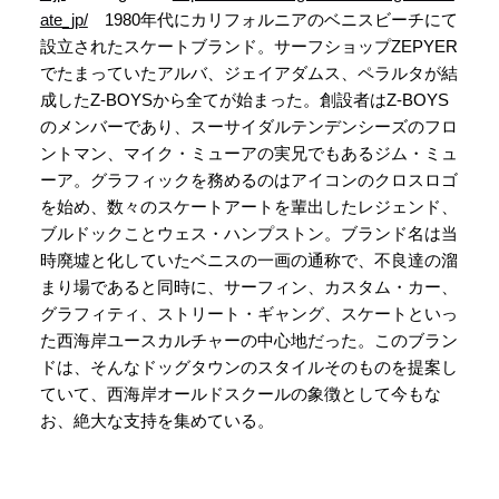
ate_jp/
1980年代にカリフォルニアのベニスビーチにて
設立されたスケートブランド。サーフショップZEPYER
でたまっていたアルバ、ジェイアダムス、ペラルタが結
成したZ-BOYSから全てが始まった。創設者はZ-BOYS
のメンバーであり、スーサイダルテンデンシーズのフロ
ントマン、マイク・ミューアの実兄でもあるジム・ミュ
ーア。グラフィックを務めるのはアイコンのクロスロゴ
を始め、数々のスケートアートを輩出したレジェンド、
ブルドックことウェス・ハンプストン。ブランド名は当
時廃墟と化していたベニスの一画の通称で、不良達の溜
まり場であると同時に、サーフィン、カスタム・カー、
グラフィティ、ストリート・ギャング、スケートといっ
た西海岸ユースカルチャーの中心地だった。このブラン
ドは、そんなドッグタウンのスタイルそのものを提案し
ていて、西海岸オールドスクールの象徴として今もな
お、絶大な支持を集めている。