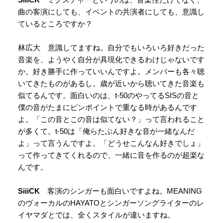
曲の客演にしても、イベントの共演者にしても、意識し
ているところですか？
林広大 意識してますね。自分でもいろいろ好きだった
音楽を、ようやく自分が具現化できるわけじゃないです
か。好き勝手に作っていいんですよ。メンバーも各々聴
いてきたものがあるし。歳が近いから聴いてきた音楽も
似てるんです。面白いのは、t-50のやってるSISの音と
僕の音がたまにピンポイントで重なる時があるんです
よ。「この音とこの音は似てない？」って言われること
が多くて。t-50は「俺らたぶん好きな音が一緒なんだ
よ」って言うんですよ。「どうせこんなん好きでしょ」
って作ってきてくれるので、一緒に音を作るのが超楽な
んです。
SiiiCK
客演のシンガーも面白いですよね。MEANING
のヴォーカルのHAYATOとシンガーソングライターのレ
イヤマダとでは、全くスタイルが違いますね。