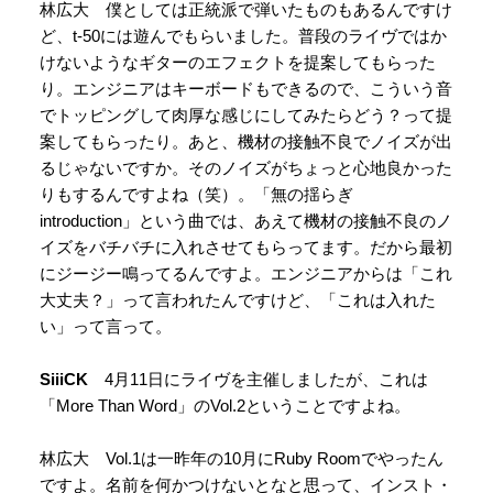
林広大 僕としては正統派で弾いたものもあるんですけ
ど、t-50には遊んでもらいました。普段のライヴではか
けないようなギターのエフェクトを提案してもらった
り。エンジニアはキーボードもできるので、こういう音
でトッピングして肉厚な感じにしてみたらどう？って提
案してもらったり。あと、機材の接触不良でノイズが出
るじゃないですか。そのノイズがちょっと心地良かった
りもするんですよね（笑）。「無の揺らぎ
introduction」という曲では、あえて機材の接触不良のノ
イズをバチバチに入れさせてもらってます。だから最初
にジージー鳴ってるんですよ。エンジニアからは「これ
大丈夫？」って言われたんですけど、「これは入れた
い」って言って。
SiiiCK
4月11日にライヴを主催しましたが、これは
「More Than Word」のVol.2ということですよね。
林広大 Vol.1は一昨年の10月にRuby Roomでやったん
ですよ。名前を何かつけないとなと思って、インスト・