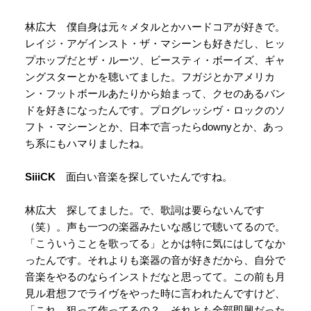
林広大 僕自身は元々メタルとかハードコアが好きで。
レイジ・アゲインスト・ザ・マシーンも好きだし、ヒッ
プホップだとザ・ルーツ、ビースティ・ボーイズ、ギャ
ングスターとかを聴いてました。フガジとかアメリカ
ン・フットボールあたりから始まって、クセのあるバン
ドを好きになったんです。プログレッシヴ・ロックのソ
フト・マシーンとか、日本で言ったらdownyとか、あっ
ち系にもハマりましたね。
SiiiCK
面白い音楽を探していたんですね。
林広大 探してました。で、歌詞は要らないんです
（笑）。声も一つの楽器みたいな感じで聴いてるので。
「こういうことを歌ってる」とかは特に気にはしてなか
ったんです。それよりも楽器の音が好きだから、自分で
音楽をやるのならインストだなと思ってて。この前も月
見ル君想フでライヴをやった時に言われたんですけど、
「これ、狙って作ってるの？ それとも全部即興だった