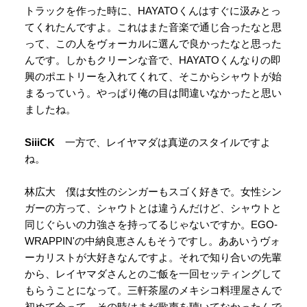
トラックを作った時に、HAYATOくんはすぐに汲みとっ
てくれたんですよ。これはまた音楽で通じ合ったなと思
って、この人をヴォーカルに選んで良かったなと思った
んです。しかもクリーンな音で、HAYATOくんなりの即
興のポエトリーを入れてくれて、そこからシャウトが始
まるっていう。やっぱり俺の目は間違いなかったと思い
ましたね。
SiiiCK
一方で、レイヤマダは真逆のスタイルですよ
ね。
林広大 僕は女性のシンガーもスゴく好きで。女性シン
ガーの方って、シャウトとは違うんだけど、シャウトと
同じぐらいの力強さを持ってるじゃないですか。EGO-
WRAPPIN'の中納良恵さんもそうですし。ああいうヴォ
ーカリストが大好きなんですよ。それで知り合いの先輩
から、レイヤマダさんとのご飯を一回セッティングして
もらうことになって。三軒茶屋のメキシコ料理屋さんで
初めて会って。その時はまだ歌声を聴いてなかったんで