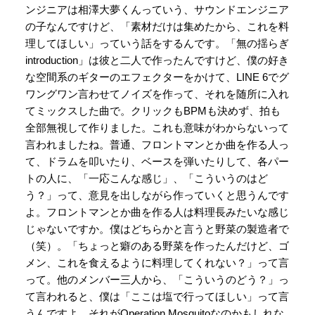
ンジニアは相澤大夢くんっていう、サウンドエンジニア
の子なんですけど、「素材だけは集めたから、これを料
理してほしい」っていう話をするんです。「無の揺らぎ
introduction」は彼と二人で作ったんですけど、僕の好き
な空間系のギターのエフェクターをかけて、LINE 6でグ
ワングワン言わせてノイズを作って、それを随所に入れ
てミックスした曲で。クリックもBPMも決めず、拍も
全部無視して作りました。これも意味がわからないって
言われましたね。普通、フロントマンとか曲を作る人っ
て、ドラムを叩いたり、ベースを弾いたりして、各パー
トの人に、「一応こんな感じ」、「こういうのはど
う？」って、意見を出しながら作っていくと思うんです
よ。フロントマンとか曲を作る人は料理長みたいな感じ
じゃないですか。僕はどちらかと言うと野菜の製造者で
（笑）。「ちょっと癖のある野菜を作ったんだけど、ゴ
メン、これを食えるように料理してくれない？」って言
って。他のメンバー三人から、「こういうのどう？」っ
て言われると、僕は「ここは塩で行ってほしい」って言
うんですよ。それがOperation Mosquitoなのかもしれな