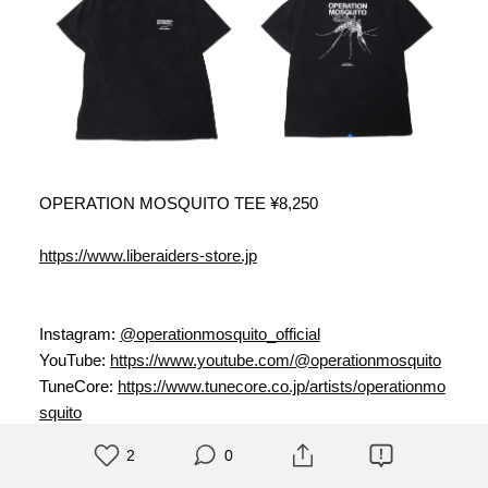
OPERATION MOSQUITO TEE ¥8,250
https://www.liberaiders-store.jp
Instagram:
@operationmosquito_official
YouTube:
https://www.youtube.com/@operationmosquito
TuneCore:
https://www.tunecore.co.jp/artists/operationmo
squito
2
0