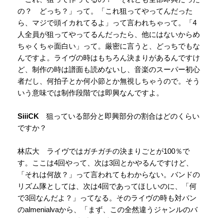
の？ どっち？」って。「これ狙ってやってんだった
ら、マジで頭イカれてるよ」って言われちゃって。「4
人全員が狙ってやってるんだったら、他にはないからめ
ちゃくちゃ面白い」って。厳密に言うと、どっちでもな
んですよ。ライヴの時はもちろん決まりがあるんですけ
ど、制作の時は譜面も読めないし、音楽のスーパー初心
者だし、何拍子とか何小節とか無視しちゃうので。そう
いう意味では制作段階では即興なんですよ。
SiiiCK
狙っている部分と即興部分の割合はどのくらい
ですか？
林広大 ライヴではガチガチの決まりごとが100％で
す。ここは4回やって、次は3回とかやるんですけど、
「それは何故？」って言われてもわからない。バンドの
リズム隊としては、次は4回であってほしいのに、「何
で3回なんだよ？」ってなる。そのライヴの時も対バン
のalmenialvaから、「まず、この全然違うジャンルのバ