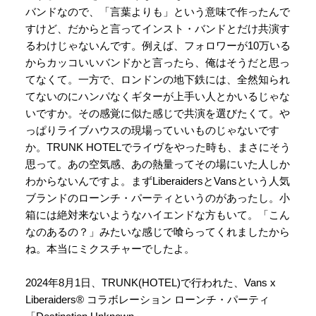
バンドなので、「言葉よりも」という意味で作ったんで
すけど、だからと言ってインスト・バンドとだけ共演す
るわけじゃないんです。例えば、フォロワーが10万いる
からカッコいいバンドかと言ったら、俺はそうだと思っ
てなくて。一方で、ロンドンの地下鉄には、全然知られ
てないのにハンパなくギターが上手い人とかいるじゃな
いですか。その感覚に似た感じで共演を選びたくて。や
っぱりライブハウスの現場っていいものじゃないです
か。TRUNK HOTELでライヴをやった時も、まさにそう
思って。あの空気感、あの熱量ってその場にいた人しか
わからないんですよ。まずLiberaidersとVansという人気
ブランドのローンチ・パーティというのがあったし。小
箱には絶対来ないようなハイエンドな方もいて。「こん
なのあるの？」みたいな感じで喰らってくれましたから
ね。本当にミクスチャーでしたよ。
2024年8月1日、TRUNK(HOTEL)で行われた、Vans x
Liberaiders® コラボレーション ローンチ・パーティ