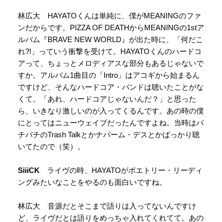
林広大 HAYATOくんは単純に、僕がMEANINGのファ
ンだからです。PIZZA OF DEATHからMEANINGの1stア
ルバム『BRAVE NEW WORLD』が出た時に、「何だこ
れ?!」っていう衝撃を受けて。HAYATOくんのハードコ
アって、ちょっとメロディアスな部分もあるじゃないで
すか。アルバム1曲目の「Intro」はアコギから始まるん
ですけど、そんなハードコア・バンドは聴いたことがな
くて。「あれ、ハードコアじゃないんだ？」と思った
ら、いきなり激しいのが入ってくるんです。あの時の僕
にとってはニューウェイブだったんですよね。当時はバ
チバチのTrash Talkとかナパーム・デスとかばっかり聴
いてたので（笑）。
SiiiCK
ライヴの時、HAYATOがポエトリー・リーディ
ングみたいなことをやるのも面白いですね。
林広大 音源だとそこまで語りは入ってないんですけ
ど、ライヴだとは語りをめっちゃ入れてくれてて。あの