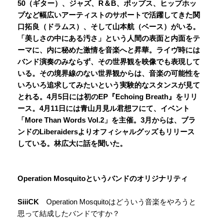
50（ギター）、ジャズ、R＆B、ポップス、ヒップホッ
プなど幅広いアーティストのサポートで活躍してきた関
口拓良（ドラムス）、そして山本航（ベース）がいる。
「美しさの中にある汚さ」という人間の表面と内面をテ
ーマに、内に秘めた激情を音楽へと昇華。ライヴ時には
バンド演奏のみならず、その世界観を映像でも表現して
いる。その境界線のない世界観からは、音楽の可能性を
いろいろ追求してみたいという実験的なスタンスが見て
とれる。4月5日には初のEP『Echoing Breath』をリリ
ース。4月11日には青山月見ル君想フにて、イベント
「More Than Words Vol.2」を主催。3月からは、ブラ
ンドのLiberaidersよりオフィシャルグッズもリリース
している。林広大に話を聞いた。
Operation Mosquitoというバンドのオリジナリティ
SiiiCK
Operation Mosquitoはどういう音楽をやろうと
思って結成したバンドですか？