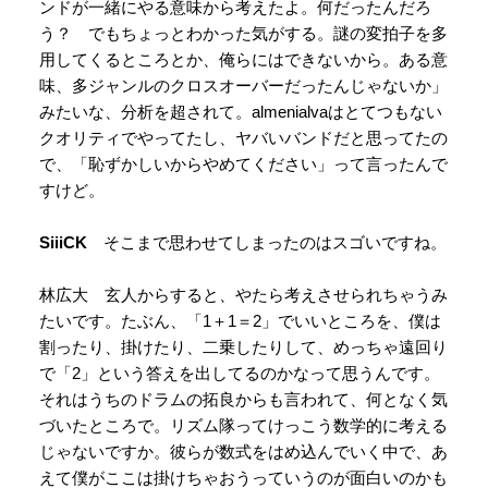
ンドが一緒にやる意味から考えたよ。何だったんだろ
う？ でもちょっとわかった気がする。謎の変拍子を多
用してくるところとか、俺らにはできないから。ある意
味、多ジャンルのクロスオーバーだったんじゃないか」
みたいな、分析を超されて。almenialvaはとてつもない
クオリティでやってたし、ヤバいバンドだと思ってたの
で、「恥ずかしいからやめてください」って言ったんで
すけど。
SiiiCK
そこまで思わせてしまったのはスゴいですね。
林広大 玄人からすると、やたら考えさせられちゃうみ
たいです。たぶん、「1＋1＝2」でいいところを、僕は
割ったり、掛けたり、二乗したりして、めっちゃ遠回り
で「2」という答えを出してるのかなって思うんです。
それはうちのドラムの拓良からも言われて、何となく気
づいたところで。リズム隊ってけっこう数学的に考える
じゃないですか。彼らが数式をはめ込んでいく中で、あ
えて僕がここは掛けちゃおうっていうのが面白いのかも