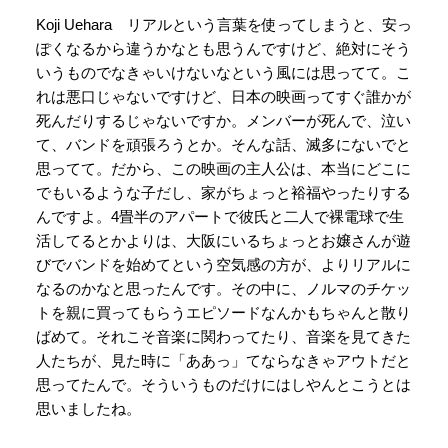
Koji Uehara リアルという言葉を使ってしまうと、安っ
ぽくなるから違うかなとも思うんですけど、絶対にそう
いうものでなきゃいけないなという風には思ってて。こ
れは悪口じゃないですけど、日本の映画ってすぐ誰かが
死んだりするじゃないですか。メンバーが死んで、泣い
て、バンドを頑張ろうとか。そんな話、滅多にないでと
思ってて。だから、この映画の主人公は、本当にどこに
でもいるような子だし、家がちょっと裕福やったりする
んですよ。4畳半のアパートで彼氏と二人で裸電球で生
活してるとかよりは、大阪にいるちょっとお嬢さんが遊
びでバンドを始めてという空気感の方が、よりリアルに
なるのかなと思ったんです。その中に、ノルマのチケッ
トを親に買ってもらうエピソードなんかもちゃんと散り
ばめて。それこそ音楽に関わってたり、音楽を見てきた
人たちが、見た時に「ああっ」てならなきゃアウトだと
思ってたんで。そういうものだけにはしやんとこうとは
思いましたね。