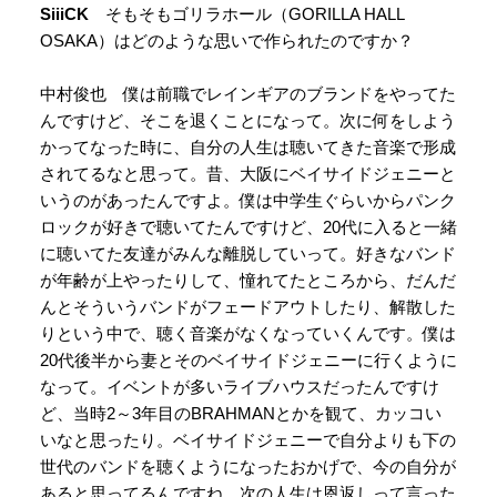
SiiiCK
そもそもゴリラホール（GORILLA HALL
OSAKA）はどのような思いで作られたのですか？
中村俊也 僕は前職でレインギアのブランドをやってた
んですけど、そこを退くことになって。次に何をしよう
かってなった時に、自分の人生は聴いてきた音楽で形成
されてるなと思って。昔、大阪にベイサイドジェニーと
いうのがあったんですよ。僕は中学生ぐらいからパンク
ロックが好きで聴いてたんですけど、20代に入ると一緒
に聴いてた友達がみんな離脱していって。好きなバンド
が年齢が上やったりして、憧れてたところから、だんだ
んとそういうバンドがフェードアウトしたり、解散した
りという中で、聴く音楽がなくなっていくんです。僕は
20代後半から妻とそのベイサイドジェニーに行くように
なって。イベントが多いライブハウスだったんですけ
ど、当時2～3年目のBRAHMANとかを観て、カッコい
いなと思ったり。ベイサイドジェニーで自分よりも下の
世代のバンドを聴くようになったおかげで、今の自分が
あると思ってるんですね。次の人生は恩返しって言った