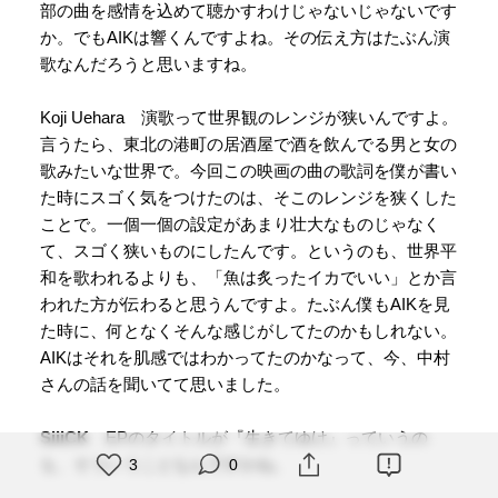
部の曲を感情を込めて聴かすわけじゃないじゃないです
か。でもAIKは響くんですよね。その伝え方はたぶん演
歌なんだろうと思いますね。
Koji Uehara 演歌って世界観のレンジが狭いんですよ。
言うたら、東北の港町の居酒屋で酒を飲んでる男と女の
歌みたいな世界で。今回この映画の曲の歌詞を僕が書い
た時にスゴく気をつけたのは、そこのレンジを狭くした
ことで。一個一個の設定があまり壮大なものじゃなく
て、スゴく狭いものにしたんです。というのも、世界平
和を歌われるよりも、「魚は炙ったイカでいい」とか言
われた方が伝わると思うんですよ。たぶん僕もAIKを見
た時に、何となくそんな感じがしてたのかもしれない。
AIKはそれを肌感ではわかってたのかなって、今、中村
さんの話を聞いてて思いました。
SiiiCK
EPのタイトルが『生きてゆけ』っていうの
も、そういうことなんですかね。
3
0