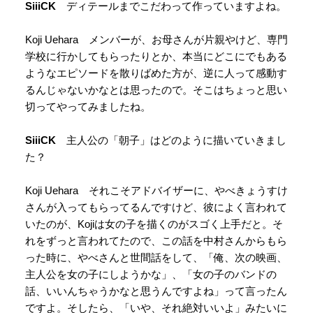
SiiiCK
ディテールまでこだわって作っていますよね。
Koji Uehara メンバーが、お母さんが片親やけど、専門
学校に行かしてもらったりとか、本当にどこにでもある
ようなエピソードを散りばめた方が、逆に人って感動す
るんじゃないかなとは思ったので。そこはちょっと思い
切ってやってみましたね。
SiiiCK
主人公の「朝子」はどのように描いていきまし
た？
Koji Uehara それこそアドバイザーに、やべきょうすけ
さんが入ってもらってるんですけど、彼によく言われて
いたのが、Kojiは女の子を描くのがスゴく上手だと。そ
れをずっと言われてたので、この話を中村さんからもら
った時に、やべさんと世間話をして、「俺、次の映画、
主人公を女の子にしようかな」、「女の子のバンドの
話、いいんちゃうかなと思うんですよね」って言ったん
ですよ。そしたら、「いや、それ絶対いいよ」みたいに