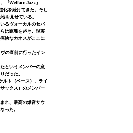
Welfare Jazz』
風で進化を続けてきた。そし
る新境地を見せている。
ているヴォーカルのセバ
からは距離を起き、現実
、痛快なカオスがここに
たライヴの直前に行ったイン
ったというメンバーの意
ぶりだった。
ッケルト（ベース）、ライ
（サックス）のメンバー
包まれ、最高の爆音サウ
となった。