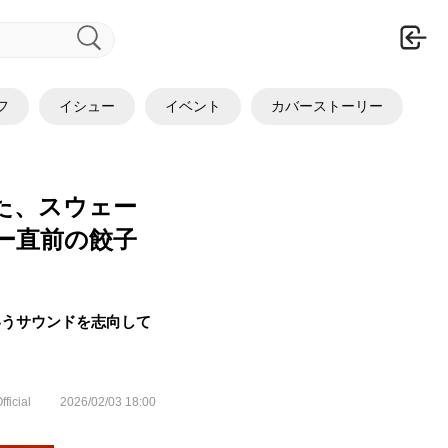
ロ
フ
イシュー
イベント
カバーストーリー
させた、スウェー
ー直前の餃子
いうサウンドを志向して
fficial
2026/02/03 18:00