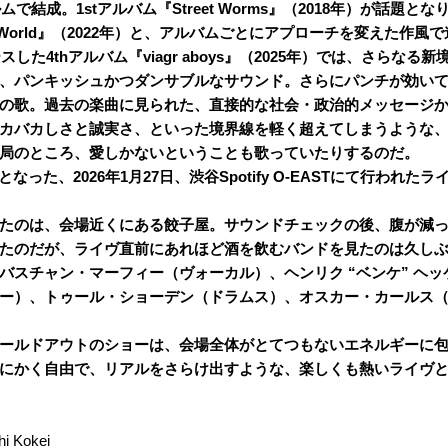
で結成。1stアルバム『Street Worms』（2018年）が話題となり、『
ve World』（2022年）と、アルバムごとにアプローチを変えた作
スした4thアルバム『viagr aboys』（2025年）では、さらな
、
パンキッシュかつダンサブルなサウンド。さらに
パンチが効い
の歌。過去の楽曲に見られた、直接的な社会・政治的メッセージ
カバカしさと誠実さ、といった境界線を軽く超えてしまうような
局のところ、愛しかないということも歌っていたりするのだ。
演となった、2026年1月27日、渋谷Spotify O-EASTにて行われ
たのは、会場近くにある餃子屋。サウンドチェックの後、腹が減
たのだが、ライヴ直前にあれほど酒を飲むバンドを見たのは久し
バスチャン・マーフィー（ヴォーカル）、ヘンリク “ベンケ” ヘ
ー）、トゥール・ショーデン（ドラムス）、オスカー・カールス
ールドアウトのショーは、会場全体がとてつもないエネルギーに
にかく自由で、リアルをさらけ出すような、楽しくも熱いライヴ
i Kokei