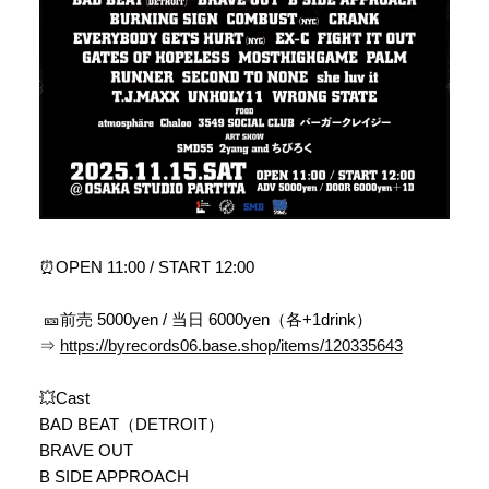
⏰OPEN 11:00 / START 12:00
🎫前売 5000yen / 当日 6000yen（各+1drink）
⇒
https://byrecords06.base.shop/items/120335643
💥Cast
BAD BEAT（DETROIT）
BRAVE OUT
B SIDE APPROACH