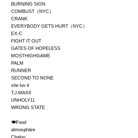
BURNING SIGN
COMBUST（NYC）
CRANK
EVERYBODY GETS HURT（NYC）
EX-C
FIGHT IT OUT
GATES OF HOPELESS
MOSTHIGHGAME
PALM
RUNNER
SECOND TO NONE
she luv it
T.J.MAXX
UNHOLY11
WRONG STATE
🍽️Food
atmosphäre
Chaloo