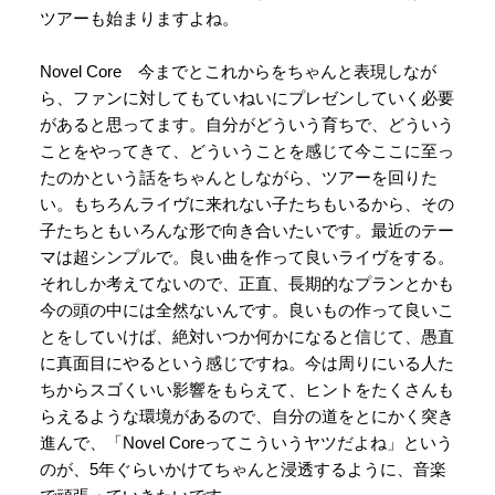
ツアーも始まりますよね。
Novel Core 今までとこれからをちゃんと表現しなが
ら、ファンに対してもていねいにプレゼンしていく必要
があると思ってます。自分がどういう育ちで、どういう
ことをやってきて、どういうことを感じて今ここに至っ
たのかという話をちゃんとしながら、ツアーを回りた
い。もちろんライヴに来れない子たちもいるから、その
子たちともいろんな形で向き合いたいです。最近のテー
マは超シンプルで。良い曲を作って良いライヴをする。
それしか考えてないので、正直、長期的なプランとかも
今の頭の中には全然ないんです。良いもの作って良いこ
とをしていけば、絶対いつか何かになると信じて、愚直
に真面目にやるという感じですね。今は周りにいる人た
ちからスゴくいい影響をもらえて、ヒントをたくさんも
らえるような環境があるので、自分の道をとにかく突き
進んで、「Novel Coreってこういうヤツだよね」という
のが、5年ぐらいかけてちゃんと浸透するように、音楽