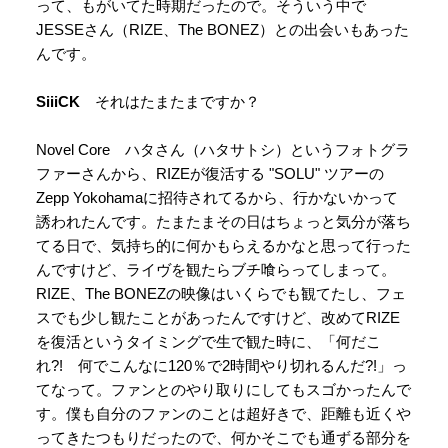
って、もがいてた時期だったので。そういう中で
JESSEさん（RIZE、The BONEZ）との出会いもあった
んです。
SiiiCK
それはたまたまですか？
Novel Core ハタさん（ハタサトシ）というフォトグラ
ファーさんから、RIZEが復活する "SOLU" ツアーの
Zepp Yokohamaに招待されてるから、行かないかって
誘われたんです。たまたまその日はちょっと気分が落ち
てる日で、気持ち的に何かもらえるかなと思って行った
んですけど、ライヴを観たらブチ喰らってしまって。
RIZE、The BONEZの映像はいくらでも観てたし、フェ
スでも少し観たことがあったんですけど、改めてRIZE
を復活というタイミングで生で観た時に、「何だこ
れ?! 何でこんなに120％で2時間やり切れるんだ?!」っ
てなって。ファンとのやり取りにしてもスゴかったんで
す。僕も自分のファンのことは超好きで、距離も近くや
ってきたつもりだったので、何かそこでも通ずる部分を