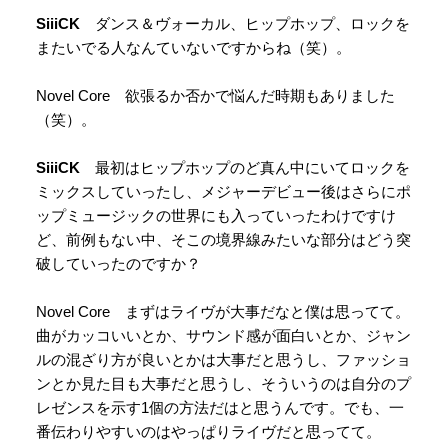
SiiiCK
ダンス＆ヴォーカル、ヒップホップ、ロックを
またいでる人なんていないですからね（笑）。
Novel Core 欲張るか否かで悩んだ時期もありました
（笑）。
SiiiCK
最初はヒップホップのど真ん中にいてロックを
ミックスしていったし、メジャーデビュー後はさらにポ
ップミュージックの世界にも入っていったわけですけ
ど、前例もない中、そこの境界線みたいな部分はどう突
破していったのですか？
Novel Core まずはライヴが大事だなと僕は思ってて。
曲がカッコいいとか、サウンド感が面白いとか、ジャン
ルの混ざり方が良いとかは大事だと思うし、ファッショ
ンとか見た目も大事だと思うし、そういうのは自分のプ
レゼンスを示す1個の方法だはと思うんです。でも、一
番伝わりやすいのはやっぱりライヴだと思ってて。