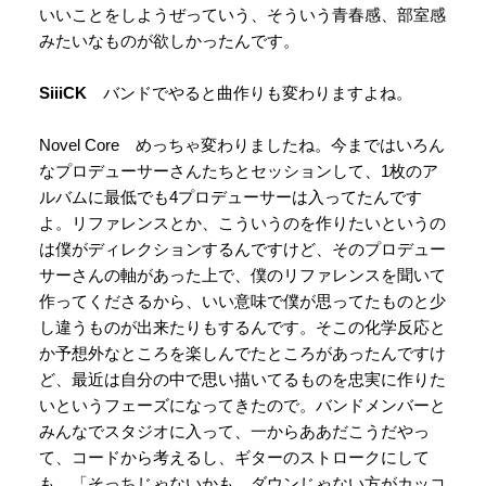
いいことをしようぜっていう、そういう青春感、部室感
みたいなものが欲しかったんです。
SiiiCK
バンドでやると曲作りも変わりますよね。
Novel Core めっちゃ変わりましたね。今まではいろん
なプロデューサーさんたちとセッションして、1枚のア
ルバムに最低でも4プロデューサーは入ってたんです
よ。リファレンスとか、こういうのを作りたいというの
は僕がディレクションするんですけど、そのプロデュー
サーさんの軸があった上で、僕のリファレンスを聞いて
作ってくださるから、いい意味で僕が思ってたものと少
し違うものが出来たりもするんです。そこの化学反応と
か予想外なところを楽しんでたところがあったんですけ
ど、最近は自分の中で思い描いてるものを忠実に作りた
いというフェーズになってきたので。バンドメンバーと
みんなでスタジオに入って、一からああだこうだやっ
て、コードから考えるし、ギターのストロークにして
も、「そっちじゃないかも。ダウンじゃない方がカッコ