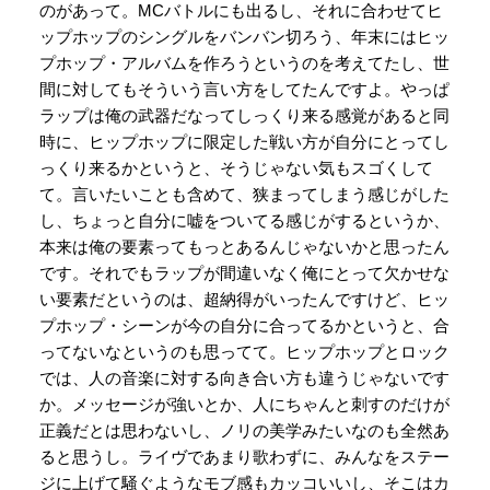
のがあって。MCバトルにも出るし、それに合わせてヒ
ップホップのシングルをバンバン切ろう、年末にはヒッ
プホップ・アルバムを作ろうというのを考えてたし、世
間に対してもそういう言い方をしてたんですよ。やっぱ
ラップは俺の武器だなってしっくり来る感覚があると同
時に、ヒップホップに限定した戦い方が自分にとってし
っくり来るかというと、そうじゃない気もスゴくして
て。言いたいことも含めて、狭まってしまう感じがした
し、ちょっと自分に嘘をついてる感じがするというか、
本来は俺の要素ってもっとあるんじゃないかと思ったん
です。それでもラップが間違いなく俺にとって欠かせな
い要素だというのは、超納得がいったんですけど、ヒッ
プホップ・シーンが今の自分に合ってるかというと、合
ってないなというのも思ってて。ヒップホップとロック
では、人の音楽に対する向き合い方も違うじゃないです
か。メッセージが強いとか、人にちゃんと刺すのだけが
正義だとは思わないし、ノリの美学みたいなのも全然あ
ると思うし。ライヴであまり歌わずに、みんなをステー
ジに上げて騒ぐようなモブ感もカッコいいし、そこはカ