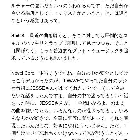
ルチャーの違いだというのもわかるんです。ただ自分が
今いる場所としてしっくり来るかというと、そこは違う
なという感覚はあって。
SiiiCK
最近の曲を聴くと、そこに対しても圧倒的なス
キルでハッキリとラップで証明して見せつつも、そこと
は関係なく、もっと普遍的なグッド・ミュージックを追
求しているようにも思いました。
Novel Core 本当そうですね。自分の中の変化としてけ
っこうデカかったのが、J-WAVEでやってた自分のラジ
オ番組にJESSEさんが来てくれたことで。そこで今み
たいな話をしたんですよ。自分の中で迷ってるという話
をした時に、JESSEさんが、「全然わかるよ。おまえ
の曲を聴いてたら、いろんなものが混ざってるし、いろ
んなものが好きで、全部に平等に愛があって、それを表
現したいんだよな。好きにやればいいじゃん。ただ、1
個だけマジで忘れちゃいけないって俺が思うことがあっ