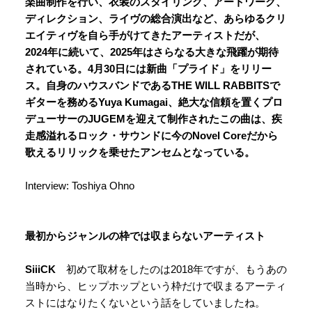
楽曲制作を行い、衣装のスタイリング、アートワーク、
ディレクション、ライヴの総合演出など、あらゆるクリ
エイティヴを自ら手がけてきたアーティストだが、
2024年に続いて、2025年はさらなる大きな飛躍が期待
されている。4月30日には新曲「プライド」をリリー
ス。自身のハウスバンドであるTHE WILL RABBITSで
ギターを務めるYuya Kumagai、絶大な信頼を置くプロ
デューサーのJUGEMを迎えて制作されたこの曲は、疾
走感溢れるロック・サウンドに今のNovel Coreだから
歌えるリリックを乗せたアンセムとなっている。
Interview: Toshiya Ohno
最初からジャンルの枠では収まらないアーティスト
SiiiCK
初めて取材をしたのは2018年ですが、もうあの
当時から、ヒップホップという枠だけで収まるアーティ
ストにはなりたくないという話をしていましたね。