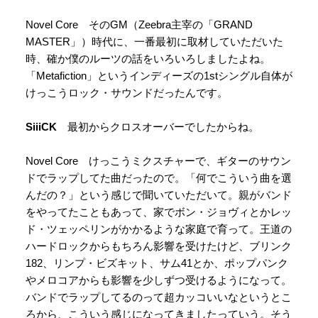
Novel Core そのGM（Zeebra主宰の「GRAND
MASTER」）時代に、一番最初に取材していただいた
時、確か僕のルーツの話をいろいろしましたよね。
「Metafiction」というインディーズの1stシングル自体が
けっこうロック・サウンドだったんです。
SiiiCK
最初からクロスオーバーでしたからね。
Novel Core けっこうミクスチャーで、ギターのサウン
ドでラップしてた曲だったので。「何でこういう曲を選
んだの？」という感じで聞いていただいて。親がバンド
をやってたこともあって、家でボン・ジョヴィとかレッ
ド・ツェッペリンがかかるような家庭で育って。王道の
ハードロックからもちろん影響を受けたけど、ブリンク
182、リンプ・ビズキット、サム41とか、ポップパンク
やメロコアからも影響を少しずつ受けるようになって。
バンドでラップしてるのって超カッコいいなというとこ
ろから、こういう感じになってきましたっていう。そう