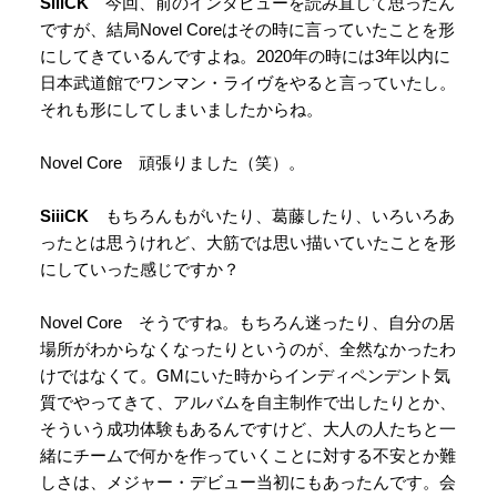
SiiiCK
今回、前のインタビューを読み直して思ったん
ですが、結局Novel Coreはその時に言っていたことを形
にしてきているんですよね。2020年の時には3年以内に
日本武道館でワンマン・ライヴをやると言っていたし。
それも形にしてしまいましたからね。
Novel Core 頑張りました（笑）。
SiiiCK
もちろんもがいたり、葛藤したり、いろいろあ
ったとは思うけれど、大筋では思い描いていたことを形
にしていった感じですか？
Novel Core そうですね。もちろん迷ったり、自分の居
場所がわからなくなったりというのが、全然なかったわ
けではなくて。GMにいた時からインディペンデント気
質でやってきて、アルバムを自主制作で出したりとか、
そういう成功体験もあるんですけど、大人の人たちと一
緒にチームで何かを作っていくことに対する不安とか難
しさは、メジャー・デビュー当初にもあったんです。会