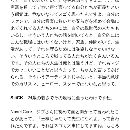
って、自分の言いたいことを包み隠さず音楽にして、拡
声器を通してデカい声で言ってる自分たちが正義だとい
う感覚は、危ないなってスゴく思ったんですよ。自分の
ファンで、自分の音楽に救いとか安らぎを求めて会場に
来てくれてる人たちの中には、自分の親世代の人たちも
いるし。そういう人たちの話を聞いてると、自分的には
こんな職場にはいたくないけど、家族、仲間がいて、生
活があって、それを守るためには妥協しなきゃいけな
い、そういうところで戦ってる人たちがたくさんいるん
です。その人たちの人生は俺とは違うけど、それもマジ
でカッコいいことだと思うよって、ちゃんと言ってあげ
られる。そういうアーティストじゃないと、本当の意味
でのカリスマ、ヒーロー、スターではないなと思って。
SiiiCK
24歳の若さでその境地に至ったわけですね。
Novel Core ジブさんに初めて面と向かって言われたこ
とがあって。「王様じゃなくて先生になれよ」って言わ
れたんですよ。それはスゴく大事にしてますね。もちろ