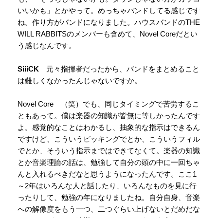
いいかも」とかやって。めっちゃバンドしてる感じです
ね。作り方がバンドになりました。ハウスバンドのTHE
WILL RABBITSのメンバーも含めて、Novel Coreだとい
う感じなんです。
SiiiCK
元々指揮者だったから、バンドをまとめること
は難しくなかったんじゃないですか。
Novel Core （笑）でも、同じタイミングで苦労するこ
ともあって。僕は楽器の知識が皆無に等しかったんです
よ。感覚的なことはわかるし、抽象的な指示はできるん
ですけど、こういうピッキングでとか、こういうフィル
でとか、そういう指示まではできてなくて。楽器の知識
とか音楽理論の話は、勉強して自分の頭の中に一回ちゃ
んと入れるべきだなと思うようになったんです。ここ1
～2年はいろんな人と話したり、いろんなものを見に行
ったりして、勉強の年になりましたね。自分自身、音楽
への解像度をもう一つ、二つぐらい上げないとだめだな