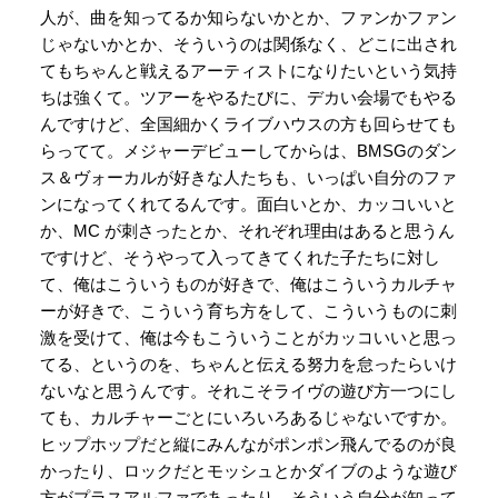
人が、曲を知ってるか知らないかとか、ファンかファン
じゃないかとか、そういうのは関係なく、どこに出され
てもちゃんと戦えるアーティストになりたいという気持
ちは強くて。ツアーをやるたびに、デカい会場でもやる
んですけど、全国細かくライブハウスの方も回らせても
らってて。メジャーデビューしてからは、BMSGのダン
ス＆ヴォーカルが好きな人たちも、いっぱい自分のファ
ンになってくれてるんです。面白いとか、カッコいいと
か、MC が刺さったとか、それぞれ理由はあると思うん
ですけど、そうやって入ってきてくれた子たちに対し
て、俺はこういうものが好きで、俺はこういうカルチャ
ーが好きで、こういう育ち方をして、こういうものに刺
激を受けて、俺は今もこういうことがカッコいいと思っ
てる、というのを、ちゃんと伝える努力を怠ったらいけ
ないなと思うんです。それこそライヴの遊び方一つにし
ても、カルチャーごとにいろいろあるじゃないですか。
ヒップホップだと縦にみんながポンポン飛んでるのが良
かったり、ロックだとモッシュとかダイブのような遊び
方がプラスアルファであったり。そういう自分が知って