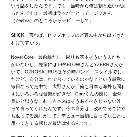
いう話をしたんです。でも、当時から俺は割と迷いがあ
ったんですよ。最初はラッパーとして、ジブさん
（Zeebra）のところからデビューして。
SiiiCK
言わば、ヒップホップのど真ん中から出てきた
わけですから。
Novel Core 最前線だし、周りも基本そういう人たちし
かいないし。先輩にはT-PABLOWさんとYZERRさんが
いて、OZROSAURUSはその時バンド・スタイルでし
たけど、自分はこれで合っているのかな？という感覚に
毎日なってた中で、大野さんが「俺も日本も海外も問わ
ずにいろいろな音楽が好きだ。Coreくんの感じ、全然
良いと思うな。むしろ本来はそうあるべきじゃない?!」
って言ってくれたんです。今の自分は、改めてそこに立
ち返ってる感じがして。デビュー当初に言ってたことに
戻ってきてる感じが最近はするんです。