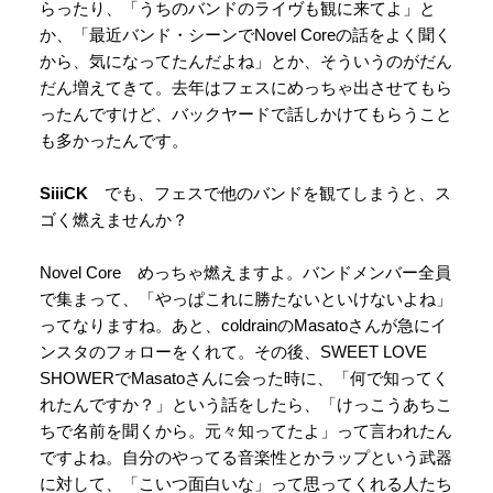
らったり、「うちのバンドのライヴも観に来てよ」と
か、「最近バンド・シーンでNovel Coreの話をよく聞く
から、気になってたんだよね」とか、そういうのがだん
だん増えてきて。去年はフェスにめっちゃ出させてもら
ったんですけど、バックヤードで話しかけてもらうこと
も多かったんです。
SiiiCK
でも、フェスで他のバンドを観てしまうと、ス
ゴく燃えませんか？
Novel Core めっちゃ燃えますよ。バンドメンバー全員
で集まって、「やっぱこれに勝たないといけないよね」
ってなりますね。あと、coldrainのMasatoさんが急にイ
ンスタのフォローをくれて。その後、SWEET LOVE
SHOWERでMasatoさんに会った時に、「何で知ってく
れたんですか？」という話をしたら、「けっこうあちこ
ちで名前を聞くから。元々知ってたよ」って言われたん
ですよね。自分のやってる音楽性とかラップという武器
に対して、「こいつ面白いな」って思ってくれる人たち