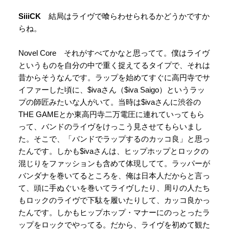
SiiiCK
結局はライヴで喰らわせられるかどうかですか
らね。
Novel Core それがすべてかなと思ってて。僕はライヴ
というものを自分の中で重く捉えてるタイプで、それは
昔からそうなんです。ラップを始めてすぐに高円寺でサ
イファーした頃に、$ivaさん（$iva Saigo）というラッ
プの師匠みたいな人がいて。当時は$ivaさんに渋谷の
THE GAMEとか東高円寺二万電圧に連れていってもら
って、バンドのライヴをけっこう見させてもらいまし
た。そこで、「バンドでラップするのカッコ良」と思っ
たんです。しかも$ivaさんは、ヒップホップとロックの
混じりをファッションも含めて体現してて。ラッパーが
バンダナを巻いてるところを、俺は日本人だからと言っ
て、頭に手ぬぐいを巻いてライヴしたり、周りの人たち
もロックのライヴで下駄を履いたりして、カッコ良かっ
たんです。しかもヒップホップ・マナーにのっとったラ
ップをロックでやってる。だから、ライヴを初めて観た