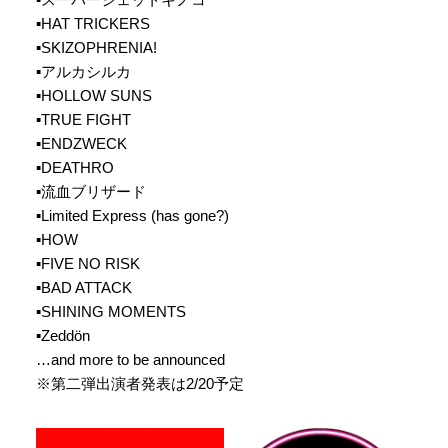
▪︎HAT TRICKERS
▪︎SKIZOPHRENIA!
▪︎アルカシルカ
▪︎HOLLOW SUNS
▪︎TRUE FIGHT
▪︎ENDZWECK
▪︎DEATHRO
▪︎流血ブリザード
▪︎Limited Express (has gone?)
▪︎HOW
▪︎FIVE NO RISK
▪︎BAD ATTACK
▪︎SHINING MOMENTS
▪︎Zeddön
…and more to be announced
※第二弾出演者発表は2/20予定