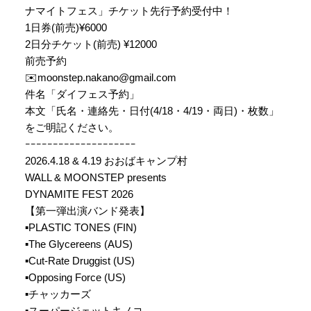
ナマイトフェス」チケット先行予約受付中！
1日券(前売)¥6000
2日分チケット(前売) ¥12000
前売予約
✉️moonstep.nakano@gmail.com
件名「ダイフェス予約」
本文「氏名・連絡先・日付(4/18・4/19・両日)・枚数」
をご明記ください。
ｰｰｰｰｰｰｰｰｰｰｰｰｰｰｰｰｰｰｰｰ
2026.4.18 & 4.19 おおばキャンプ村
WALL & MOONSTEP presents
DYNAMITE FEST 2026
【第一弾出演バンド発表】
▪︎PLASTIC TONES (FIN)
▪︎The Glycereens (AUS)
▪︎Cut-Rate Druggist (US)
▪︎Opposing Force (US)
▪︎チャッカーズ
▪︎スーパージェットキノコ