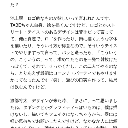
た？
池上塁 ロゴ的なものが欲しいって言われたんです。
TABEちゃん自身、絵を描くんですけど、ロゴとかスト
リート・テイストのあるデザインは苦手だって言って
て。俺は真逆で、ロゴを作ったり、街に描くような字体
を描いたり、そういう方が得意なので。そういうテイス
トでやりますって言って、パッと送ったら、「こういう
の、こういうの」って、求めてたものを一発で射抜けた
っぽくて。それで、せっかくだし、この二人でやるのな
ら、とりあえず最初はローンチ・パーティでもやります
かってなったんです（笑）。遊びの口実を作って、結局
は飲むんですけど。
渡部将太 デザインが来た時、「まさに」って思いまし
たね。タギングとかグラフィティっぽいものは、僕は描
けないし、描いてもフェイクになっちゃうから。塁には
軽い気持ちでお願いしたんですけど、なかなか人には頼
めないんですよ。誰かいないかな？ってなった時に、塁