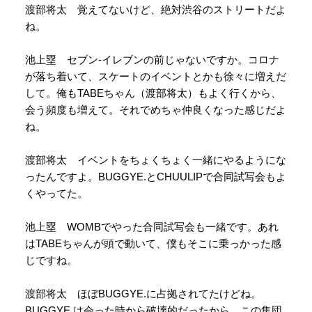
渡部将太 覚えてないけど、絶対渋谷のストリートだよ
ね。
池上塁 セブン-イレブンの前じゃないですか。コロナ
が落ち着いて、スケートのイベントとかも徐々に増えだ
して。俺もTABEちゃん（渡部将太）もよく行くから、
会う頻度も増えて。それでめちゃ仲良くなった感じだよ
ね。
渡部将太 イベントをちょくちょく一緒にやるようにな
ったんですよ。BUGGYE.とCHUULIPで合同試写会もよ
くやってた。
池上塁 WOMBでやった合同試写会も一緒です。あれ
はTABEちゃんが頭で動いて、僕もそこに乗っかった感
じですね。
渡部将太 ほぼBUGGYE.に占拠されてたけどね。
BUGGYE.は会った時から破壊的だったから。この集団