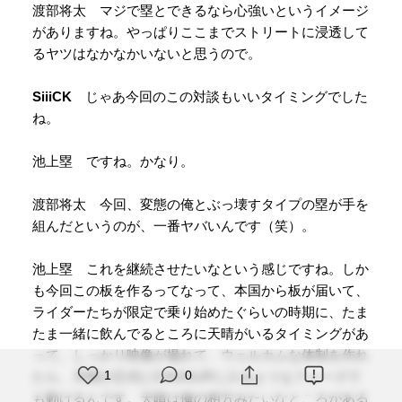
渡部将太 マジで塁とできるなら心強いというイメージ
がありますね。やっぱりここまでストリートに浸透して
るヤツはなかなかいないと思うので。
SiiiCK
じゃあ今回のこの対談もいいタイミングでした
ね。
池上塁 ですね。かなり。
渡部将太 今回、変態の俺とぶっ壊すタイプの塁が手を
組んだというのが、一番ヤバいんです（笑）。
池上塁 これを継続させたいなという感じですね。しか
も今回この板を作るってなって、本国から板が届いて、
ライダーたちが限定で乗り始めたぐらいの時期に、たま
たま一緒に飲んでるところに天晴がいるタイミングがあ
って。しっかり映像が撮れて、ウェルカムな体制を作れ
1
0
たら、天晴が正式にCHUULIPに入るようなフェーズで
も動けるんです。天晴は俺の相方みたいなところがある