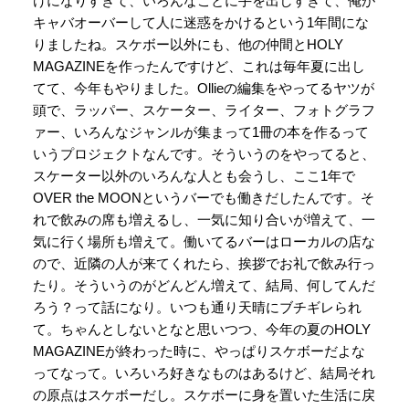
けになりすぎて、いろんなことに手を出しすぎて、俺が
キャバオーバーして人に迷惑をかけるという1年間にな
りましたね。スケボー以外にも、他の仲間とHOLY
MAGAZINEを作ったんですけど、これは毎年夏に出し
てて、今年もやりました。Ollieの編集をやってるヤツが
頭で、ラッパー、スケーター、ライター、フォトグラフ
ァー、いろんなジャンルが集まって1冊の本を作るって
いうプロジェクトなんです。そういうのをやってると、
スケーター以外のいろんな人とも会うし、ここ1年で
OVER the MOONというバーでも働きだしたんです。そ
れで飲みの席も増えるし、一気に知り合いが増えて、一
気に行く場所も増えて。働いてるバーはローカルの店な
ので、近隣の人が来てくれたら、挨拶でお礼で飲み行っ
たり。そういうのがどんどん増えて、結局、何してんだ
ろう？って話になり。いつも通り天晴にブチギレられ
て。ちゃんとしないとなと思いつつ、今年の夏のHOLY
MAGAZINEが終わった時に、やっぱりスケボーだよな
ってなって。いろいろ好きなものはあるけど、結局それ
の原点はスケボーだし。スケボーに身を置いた生活に戻