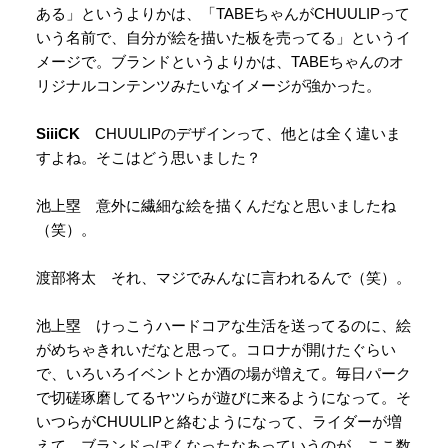
ある」というよりかは、「TABEちゃんがCHUULIPって
いう名前で、自分が絵を描いた板を売ってる」というイ
メージで。ブランドというよりかは、TABEちゃんのオ
リジナルコンテンツみたいなイメージが強かった。
SiiiCK
CHUULIPのデザインって、他とは全く違いま
すよね。そこはどう思いました？
池上塁 意外に繊細な絵を描くんだなと思いましたね
（笑）。
渡部将太 それ、マジでみんなに言われるんで（笑）。
池上塁 けっこうハードコアな生活を送ってるのに、絵
がめちゃきれいだなと思って。コロナが開けたぐらい
で、いろいろイベントとか酒の場が増えて。毎日パーク
で切磋琢磨してるヤツらが遊びに来るようになって。そ
いつらがCHUULIPと絡むようになって、ライダーが増
えて、ブランドっぽくなったなあっていうのが、ここ数