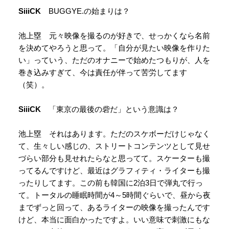
SiiiCK
BUGGYE.の始まりは？
池上塁 元々映像を撮るのが好きで、せっかくなら名前
を決めてやろうと思って。「自分が見たい映像を作りた
い」っていう、ただのオナニーで始めたつもりが、人を
巻き込みすぎて、今は責任が伴って苦労してます
（笑）。
SiiiCK
「東京の最後の砦だ」という意識は？
池上塁 それはあります。ただのスケボーだけじゃなく
て、生々しい感じの、ストリートコンテンツとして見せ
づらい部分も見せれたらなと思ってて。スケーターも撮
ってるんですけど、最近はグラフィティ・ライターも撮
ったりしてます。この前も韓国に2泊3日で弾丸で行っ
て。トータルの睡眠時間が4～5時間ぐらいで、昼から夜
までずっと回って、あるライターの映像を撮ったんです
けど、本当に面白かったですよ。いい意味で刺激にもな