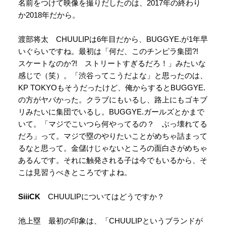
名前をつけて映像を撮りだしたのは、2017年の終わり
か2018年だから。
渡部将太 CHUULIPは6年目だから、BUGGYE.が1年早
いぐらいですね。最初は「何だ、このチンピラ集団?!
スケートなのか?! ストリートすぎるだろ！」みたいな
感じで（笑）。「渋谷ってこうだよな」と思ったのは、
KP TOKYOもそうだったけど、俺からするとBUGGYE.
の方がヤバかった。クラブにもいるし、路上にもゴキブ
リみたいに集団でいるし。BUGGYE.ガールズとかまで
いて。「マジでこいつら何やってるの？ ぶっ壊れてる
だろ」って。マジで塁のやりたいことがめちゃ詰まって
るなと思って。金儲けじゃないところの面白さがめちゃ
あるんです。それに触発される子は今でもいるから、そ
こは見習うべきところですよね。
SiiiCK
CHUULIPについてはどうですか？
池上塁 最初の印象は、「CHUULIPというブランドが