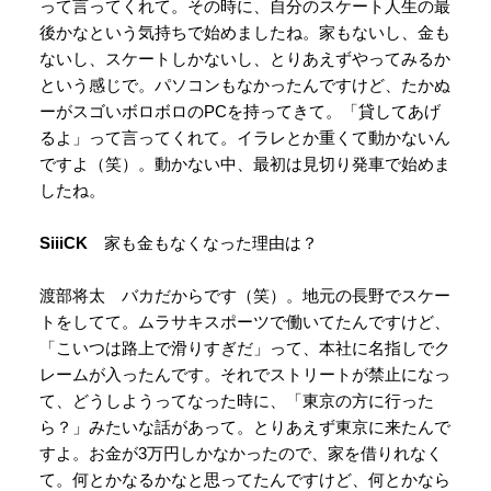
って言ってくれて。その時に、自分のスケート人生の最
後かなという気持ちで始めましたね。家もないし、金も
ないし、スケートしかないし、とりあえずやってみるか
という感じで。パソコンもなかったんですけど、たかぬ
ーがスゴいボロボロのPCを持ってきて。「貸してあげ
るよ」って言ってくれて。イラレとか重くて動かないん
ですよ（笑）。動かない中、最初は見切り発車で始めま
したね。
SiiiCK
家も金もなくなった理由は？
渡部将太 バカだからです（笑）。地元の長野でスケー
トをしてて。ムラサキスポーツで働いてたんですけど、
「こいつは路上で滑りすぎだ」って、本社に名指しでク
レームが入ったんです。それでストリートが禁止になっ
て、どうしようってなった時に、「東京の方に行った
ら？」みたいな話があって。とりあえず東京に来たんで
すよ。お金が3万円しかなかったので、家を借りれなく
て。何とかなるかなと思ってたんですけど、何とかなら