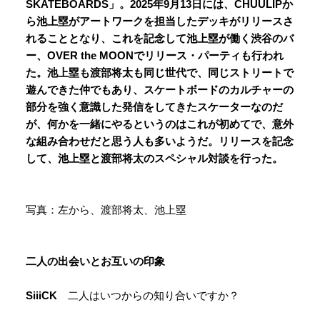
SKATEBOARDS」。2025年9月13日には、CHUULIPか
ら池上塁がアートワークを担当したデッキがリリースさ
れることとなり、これを記念して池上塁が働く渋谷のバ
ー、OVER the MOONでリリース・パーティも行われ
た。池上塁も渡部将太も同じ世代で、同じストリートで
遊んできた仲でもあり、スケートボードのカルチャーの
部分を強く意識した発信をしてきたスケーターなのだ
が、何かを一緒にやるというのはこれが初めてで、意外
な組み合わせだと思う人も多いようだ。リリースを記念
して、池上塁と渡部将太のスペシャル対談を行った。
写真：左から、渡部将太、池上塁
二人の出会いとお互いの印象
SiiiCK
二人はいつからの知り合いですか？