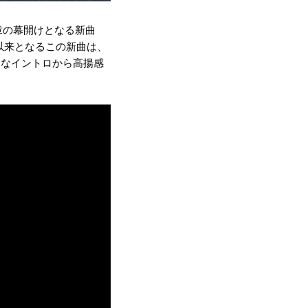
章の幕開けとなる新曲
re』以来となるこの新曲は、
クなイントロから高揚感
。