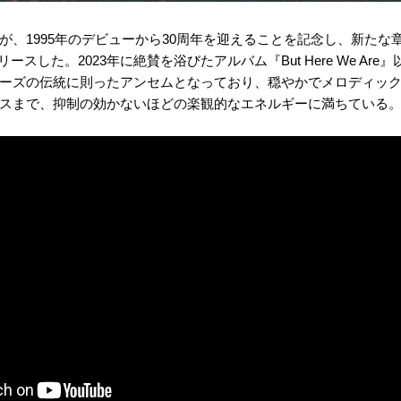
、1995年のデビューから30周年を迎えることを記念し、新たな
」をリリースした。2023年に絶賛を浴びたアルバム『But Here We A
ーズの伝統に則ったアンセムとなっており、穏やかでメロディッ
クスまで、抑制の効かないほどの楽観的なエネルギーに満ちている