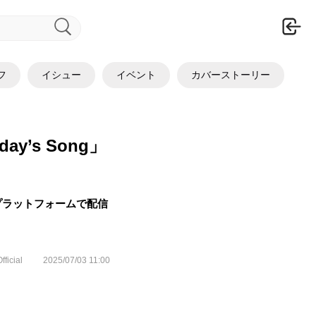
ロ
フ
イシュー
イベント
カバーストーリー
y’s Song」
ジタルプラットフォームで配信
fficial
2025/07/03 11:00