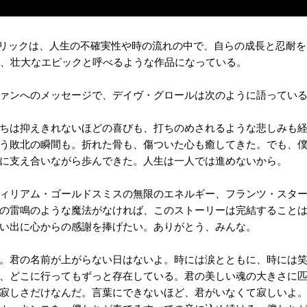
ng」のリリックは、人生の不確実性や時の流れの中で、自らの成長と忍耐
も、壮大なエピックと呼べるような作品になっている。
ァンへのメッセージで、デイヴ・グロールは次のように語ってい
ちは抑えきれないほどの喜びも、打ちのめされるような悲しみも経
う敗北の瞬間も。折れた骨も、傷ついた心も癒してきた。でも、
に支え合いながら歩んできた。人生は一人では進めないから。
ィリアム・ゴールドスミスの無限のエネルギー、フランツ・スター
の雷鳴のような魔法がなければ、このストーリーは完結すること
い出に心からの感謝を捧げたい。ありがとう、みんな。
。君の名前が上がらない日はないよ。時には涙とともに、時には笑
、どこに行ってもずっと存在している。君の美しい魂の大きさに
寂しさだけなんだ。言葉にできないほど、君がいなくて寂しいよ