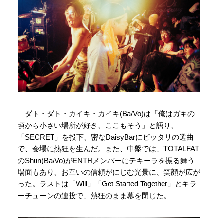
ダト・ダト・カイキ・カイキ(Ba/Vo)は「俺はガキの
頃から小さい場所が好き、ここもそう」と語り、
「SECRET」を投下、密なDaisyBarにピッタリの選曲
で、会場に熱狂を生んだ。また、中盤では、TOTALFAT
のShun(Ba/Vo)がENTHメンバーにテキーラを振る舞う
場面もあり、お互いの信頼がにじむ光景に、笑顔が広が
った。ラストは「Will」「Get Started Together」とキラ
ーチューンの連投で、熱狂のまま幕を閉じた。