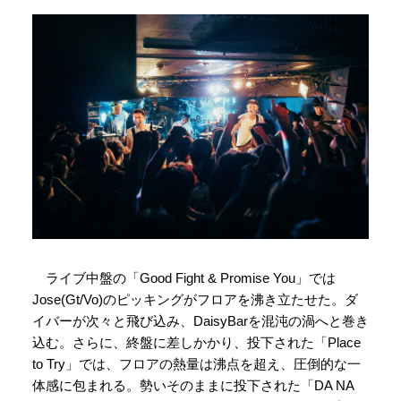
ライブ中盤の「Good Fight & Promise You」では
Jose(Gt/Vo)のピッキングがフロアを沸き立たせた。ダ
イバーが次々と飛び込み、DaisyBarを混沌の渦へと巻き
込む。さらに、終盤に差しかかり、投下された「Place
to Try」では、フロアの熱量は沸点を超え、圧倒的な一
体感に包まれる。勢いそのままに投下された「DA NA