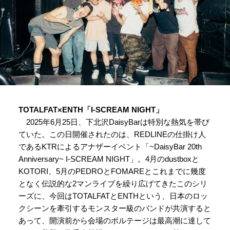
TOTALFAT×ENTH「I-SCREAM NIGHT」
2025年6月25日、下北沢DaisyBarは特別な熱気を帯び
ていた。この日開催されたのは、REDLINEの仕掛け人
であるKTRによるアナザーイベント「~DaisyBar 20th
Anniversary~ I-SCREAM NIGHT」。4月のdustboxと
KOTORI、5月のPEDROとFOMAREとこれまでに幾度
となく伝説的な2マンライブを繰り広げてきたこのシリ
ーズに、今回はTOTALFATとENTHという、日本のロッ
クシーンを牽引するモンスター級のバンドが共演すると
あって、開演前から会場のボルテージは最高潮に達して