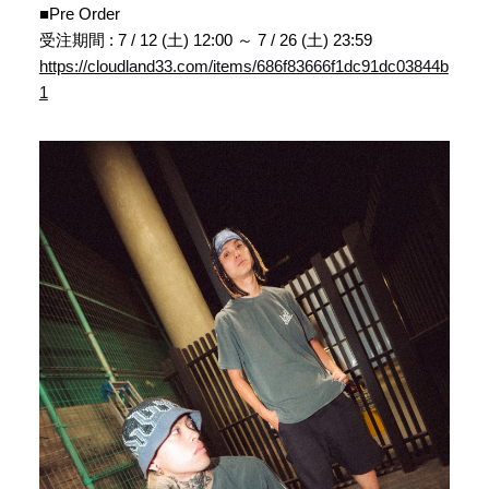
■Pre Order
受注期間 : 7 / 12 (土) 12:00 ～ 7 / 26 (土) 23:59
https://cloudland33.com/items/686f83666f1dc91dc03844b
1