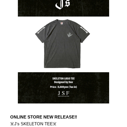
ONLINE STORE NEW RELEASE‼︎
☠️J's SKELETON TEE☠️