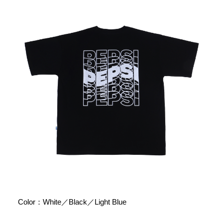
Color：White／Black／Light Blue