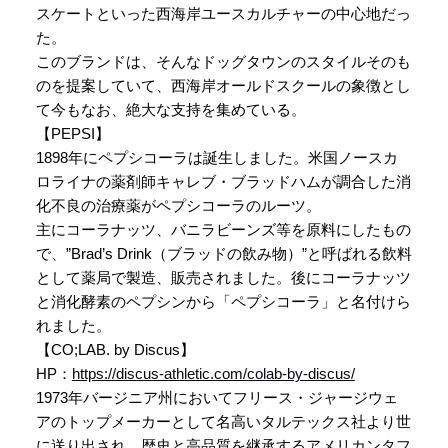
スケートといった西海岸ユースカルチャーの中心地だっ
た。
このブランドは、そんなドッグタウンのスタイルそのも
のを提案していて、西海岸オールドスクールの象徴とし
て今もなお、絶大な支持を集めている。
【PEPSI】
1898年にペプシコーラは誕生しました。米国ノースカ
ロライナの薬剤師キャレブ・ブラッドハムが調合した消
化不良の治療薬がペプシコーラのルーツ。
主にコーラナッツ、バニラビーンズ等を原料にしたもの
で、”Brad’s Drink（ブラッドの飲み物）”と呼ばれる飲料
として薬局で製造、販売されました。後にコーラナッツ
と消化酵素のペプシンから「ペプシコーラ」と名付けら
れました。
【CO;LAB. by Discus】
HP：
https://discus-athletic.com/colab-by-discus/
1973年バージニア州においてフリース・ジャージウェ
アのトップメーカーとして名高いタルテックス社より世
に送り出され、歴史と高品質を継承するアメリカンタフ