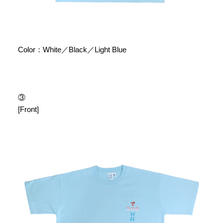
Color：White／Black／Light Blue
③
[Front]