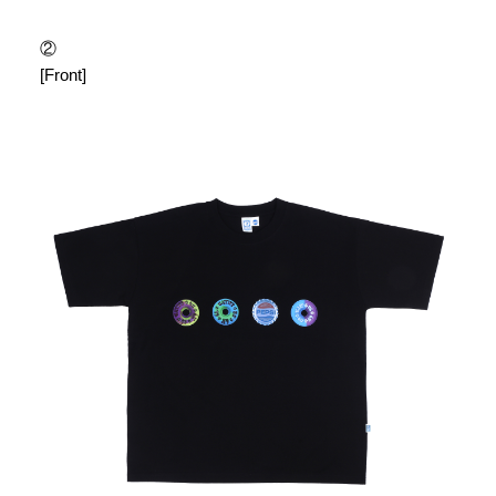
②
[Front]