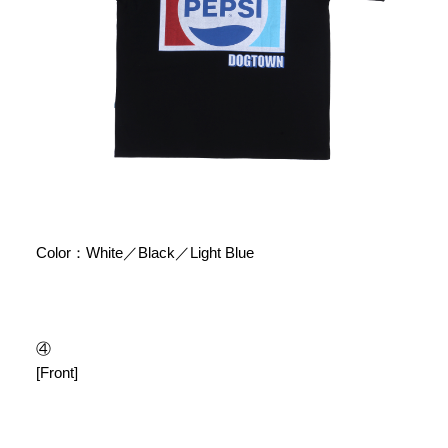
Color：White／Black／Light Blue
④
[Front]