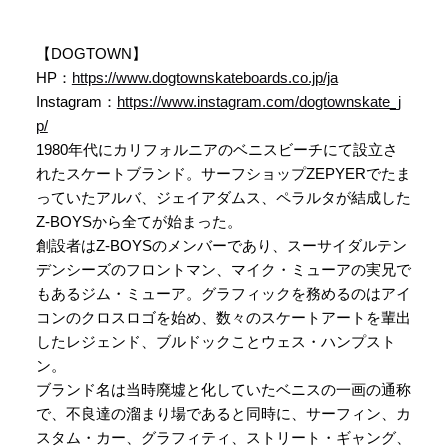
【DOGTOWN】
HP：
https://www.dogtownskateboards.co.jp/ja
Instagram：
https://www.instagram.com/dogtownskate_j
p/
1980年代にカリフォルニアのベニスビーチにて設立さ
れたスケートブランド。サーフショップZEPYERでたま
っていたアルバ、ジェイアダムス、ペラルタが結成した
Z-BOYSから全てが始まった。
創設者はZ-BOYSのメンバーであり、スーサイダルテン
デンシーズのフロントマン、マイク・ミューアの実兄で
もあるジム・ミューア。グラフィックを務めるのはアイ
コンのクロスロゴを始め、数々のスケートアートを輩出
したレジェンド、ブルドックことウェス・ハンプスト
ン。
ブランド名は当時廃墟と化していたベニスの一画の通称
で、不良達の溜まり場であると同時に、サーフィン、カ
スタム・カー、グラフィティ、ストリート・ギャング、