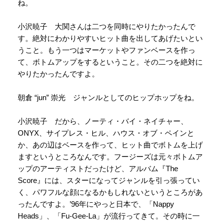
ね。
小沢暁子 大関さんは二つを同時にやりたかったんで
す。絶対にわかりやすいヒット曲を出してあげたいとい
うこと。もう一つはマーケットやファンベースを作っ
て、ボトムアップをするということ。その二つを絶対に
やりたかったんですよ。
朝倉 “jun” 崇光 ジャンルとしてのヒップホップをね。
小沢暁子 だから、ノーティ・バイ・ネイチャー、
ONYX、サイプレス・ヒル、ハウス・オブ・ペインと
か、あの辺はベースを作って、ヒット曲でボトムを上げ
ますというところなんです。フージーズは元々ボトムア
ップのアーティストだったけど、アルバム『The
Score』には、スターになってジャンルを引っ張ってい
く、パワフルな顔になるかもしれないというところがあ
ったんですよ。’96年にやっと日本で、「Nappy
Heads」、「Fu-Gee-La」が流行ってきて。その時に一