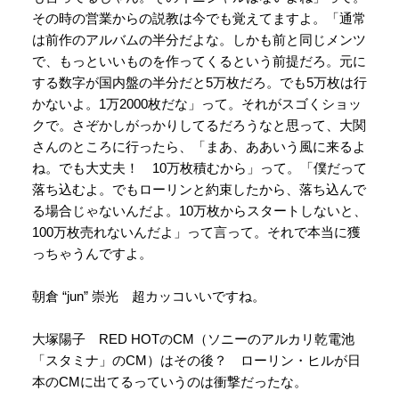
その時の営業からの説教は今でも覚えてますよ。「通常
は前作のアルバムの半分だよな。しかも前と同じメンツ
で、もっといいものを作ってくるという前提だろ。元に
する数字が国内盤の半分だと5万枚だろ。でも5万枚は行
かないよ。1万2000枚だな」って。それがスゴくショッ
クで。さぞかしがっかりしてるだろうなと思って、大関
さんのところに行ったら、「まあ、ああいう風に来るよ
ね。でも大丈夫！ 10万枚積むから」って。「僕だって
落ち込むよ。でもローリンと約束したから、落ち込んで
る場合じゃないんだよ。10万枚からスタートしないと、
100万枚売れないんだよ」って言って。それで本当に獲
っちゃうんですよ。
朝倉 “jun” 崇光 超カッコいいですね。
大塚陽子 RED HOTのCM（ソニーのアルカリ乾電池
「スタミナ」のCM）はその後？ ローリン・ヒルが日
本のCMに出てるっていうのは衝撃だったな。