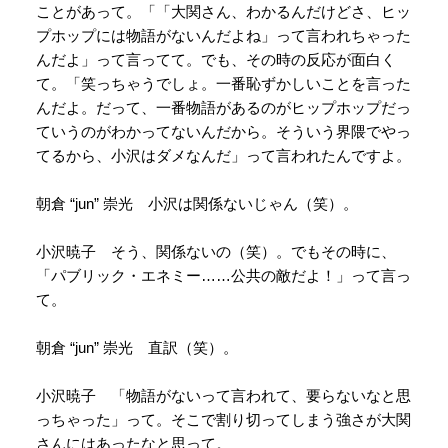
ことがあって。「「大関さん、わかるんだけどさ、ヒッ
プホップには物語がないんだよね」って言われちゃった
んだよ」って言ってて。でも、その時の反応が面白く
て。「笑っちゃうでしょ。一番恥ずかしいことを言った
んだよ。だって、一番物語があるのがヒップホップだっ
ていうのがわかってないんだから。そういう界隈でやっ
てるから、小沢はダメなんだ」って言われたんですよ。
朝倉 “jun” 崇光 小沢は関係ないじゃん（笑）。
小沢暁子 そう、関係ないの（笑）。でもその時に、
「パブリック・エネミー……公共の敵だよ！」って言っ
て。
朝倉 “jun” 崇光 直訳（笑）。
小沢暁子 「物語がないって言われて、要らないなと思
っちゃった」って。そこで割り切ってしまう強さが大関
さんにはあったなと思って。