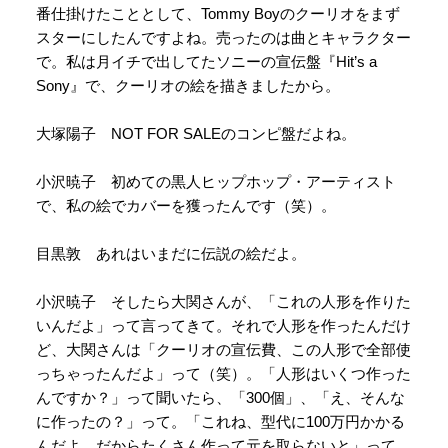
番仕掛けたこととして、Tommy Boyのクーリオをまず
スターにしたんですよね。売ったのは曲とキャラクター
で。私は月イチで出してたソニーの宣伝盤『Hit’s a
Sony』で、クーリオの絵を描きましたから。
大塚陽子 NOT FOR SALEのコンピ盤だよね。
小沢暁子 初めての黒人ヒップホップ・アーティスト
で、私の絵でカバーを獲ったんです（笑）。
目黒敦 あれはいまだに伝説の絵だよ。
小沢暁子 そしたら大関さんが、「これの人形を作りた
いんだよ」って言ってきて。それで人形を作ったんだけ
ど、大関さんは「クーリオの宣伝費、この人形で全部使
っちゃったんだよ」って（笑）。「人形はいくつ作った
んですか？」って聞いたら、「300個」、「え、そんな
に作ったの？」って。「これね、型代に100万円かかる
んだよ。だからたくさん作って元を取らないと」って