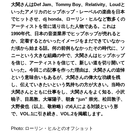
大関さんはDef Jam、Tommy Boy、Relativity、Loudと
いったアメリカのヒップホップ・レーベルの楽曲を日本
でヒットさせ、dj honda、ローリン・ヒルなど数多くの
アーティストを世に送り出した人物である。これは
1990年代、日本の音楽業界でヒップホップが売れると
か、定着するとかいったイメージをまだできていなかっ
た頃から始まる話。何の前例もなかったその時代に、ソ
ニーという大きな組織の中で、大関さんはヒップホップ
を信じ、アーティストを信じて、新しい道を切り開いて
いった。今回この記事を作った理由は、大関さんの追悼
という意味合いもあるが、大関さんの偉大な功績を残
し、伝えていきたいという気持ちの方が大きい。当時の
大関さんとともに仕事をし、大関さんをよく知る、小沢
暁子、目黒敦、大塚陽子、朝倉 “jun” 崇光、松田敦子、
大野俊也（以上、敬称略）の6人による対談という形
で、VOL.1に引き続き、VOL.2を掲載します。
Photo: ローリン・ヒルとのオフショット