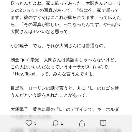
送ったんだよね。家に飾ってあった、大関さんとローリ
ンの2ショットの写真があって。「彼は今、家で眠って
ます。彼のすぐそばにこれが飾られてます」って伝えた
ら、「その写真が欲しい」ってなったんです。やっぱり
大関さんはヤバいなと思って。
小沢暁子 でも、それが大関さんには普通なの。
朝倉 “jun” 崇光 大関さんは英語をしゃべらないけど、
この人はいい人だなっていうオーラがスゴいので、
「Hey, Taka!」って、みんな言うんですよ。
目黒敦 ローリンの話で言うと、丸に「L」のロゴを使
うんだという話をされたことがあって。
大塚陽子 黄色に黒の「L」のデザインで、キーホルダ
ーもありましたよね。
3
1
目黒敦 大関さんには今の話のようなピュアな部分もあ