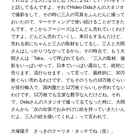
と話してるんですよ。それでHideo Oidaさんのスタジオ
で撮影をして、その時に三人の写真をふんだんに撮って
おいたので、マーケティングで使い続けることができた
んです。そこからフージーズはどんどん売れていくわけ
ですよ。どんどん売れていくし、来日もするんだけど、
売れる前にちゃんと三人の取材をしてるし、三人と大関
さんはしっかりつながってるから。その時点で、もう大
関さんは「Taka」って呼ばれてるの。「三人の取材、撮
影をいっぱいやって。日本でいっぱい露出して。絶対に
売ります。流行らせます」って言って。最終的に、30万
枚ぐらい売れるわけです。でもそのうちの18万枚ぐらい
が並行輸入で、国内盤だと12万枚ぐらいしか売れてない
わけです。12万枚でも立派な数字なんだけどね。それ
で、Oidaさんのスタジオで撮ってるてなった時に、大関
さんから「次の出張でおみやげに絵を持っていきたいん
だよ。三人の絵を描いてくれよ」って言われて。
大塚陽子 さっきのクーリオ・タッチでね（笑）。