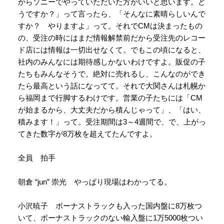
からソニーでやっていただいた方がいいと思います。ど
うですか？」って言ったら、「そんなに素晴らしいんで
すか？ やりますよ」って。それでCMは決まったもの
の、受注の時にはまだ情報解禁前だから受注先のレコー
ド店には情報は一切出せなくて。でもこの頃になると、
社内のみんなには期待感しかないわけですよ。販促の子
たちもみんなそうで。絶対に売れるし、こんなのができ
たら最高という話になってて。それで大関さんは札幌か
ら福岡まで行脚するわけです。営業の子たちには「CM
が始まるから、大丈夫だから積んじゃって」、「はい、
積みます！」って。受注期間は3～4週間で、で、上がっ
てきた数字が8万枚を超えてたんですよ。
全員 拍手
朝倉 “jun” 崇光 やっぱり現場はわかってる。
小沢暁子 ボーナストラックも入った国内盤に8万枚つ
いて、ボーナストラックのない輸入盤に1万5000枚つい