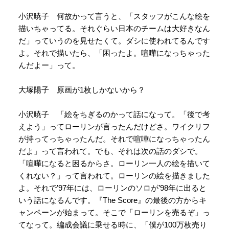
小沢暁子 何故かって言うと、「スタッフがこんな絵を
描いちゃってる。それぐらい日本のチームは大好きなん
だ」っていうのを見せたくて。ダシに使われてるんです
よ。それで描いたら、「困ったよ。喧嘩になっちゃった
んだよー」って。
大塚陽子 原画が1枚しかないから？
小沢暁子 「絵をちぎるのかって話になって。「後で考
えよう」ってローリンが言ったんだけどさ。ワイクリフ
が持ってっちゃったんだ。それで喧嘩になっちゃったん
だよ」って言われて。でも、それは次の話のダシで。
「喧嘩になると困るからさ。ローリン一人の絵を描いて
くれない？」って言われて。ローリンの絵を描きました
よ。それで’97年には、ローリンのソロが’98年に出ると
いう話になるんです。『The Score』の最後の方からキ
ャンペーンが始まって。そこで「ローリンを売るぞ」っ
てなって。編成会議に乗せる時に、「僕が100万枚売り