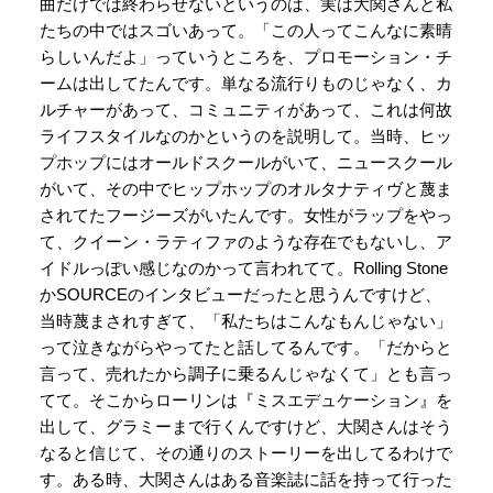
曲だけでは終わらせないというのは、実は大関さんと私
たちの中ではスゴいあって。「この人ってこんなに素晴
らしいんだよ」っていうところを、プロモーション・チ
ームは出してたんです。単なる流行りものじゃなく、カ
ルチャーがあって、コミュニティがあって、これは何故
ライフスタイルなのかというのを説明して。当時、ヒッ
プホップにはオールドスクールがいて、ニュースクール
がいて、その中でヒップホップのオルタナティヴと蔑ま
されてたフージーズがいたんです。女性がラップをやっ
て、クイーン・ラティファのような存在でもないし、ア
イドルっぽい感じなのかって言われてて。Rolling Stone
かSOURCEのインタビューだったと思うんですけど、
当時蔑まされすぎて、「私たちはこんなもんじゃない」
って泣きながらやってたと話してるんです。「だからと
言って、売れたから調子に乗るんじゃなくて」とも言っ
てて。そこからローリンは『ミスエデュケーション』を
出して、グラミーまで行くんですけど、大関さんはそう
なると信じて、その通りのストーリーを出してるわけで
す。ある時、大関さんはある音楽誌に話を持って行った