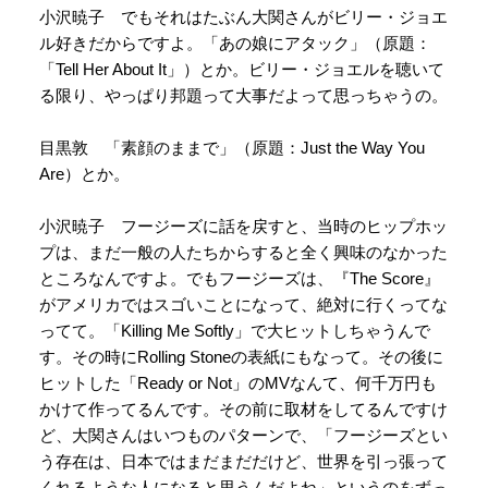
小沢暁子 でもそれはたぶん大関さんがビリー・ジョエ
ル好きだからですよ。「あの娘にアタック」（原題：
「Tell Her About It」）とか。ビリー・ジョエルを聴いて
る限り、やっぱり邦題って大事だよって思っちゃうの。
目黒敦 「素顔のままで」（原題：Just the Way You
Are）とか。
小沢暁子 フージーズに話を戻すと、当時のヒップホッ
プは、まだ一般の人たちからすると全く興味のなかった
ところなんですよ。でもフージーズは、『The Score』
がアメリカではスゴいことになって、絶対に行くってな
ってて。「Killing Me Softly」で大ヒットしちゃうんで
す。その時にRolling Stoneの表紙にもなって。その後に
ヒットした「Ready or Not」のMVなんて、何千万円も
かけて作ってるんです。その前に取材をしてるんですけ
ど、大関さんはいつものパターンで、「フージーズとい
う存在は、日本ではまだまだだけど、世界を引っ張って
くれるような人になると思うんだよね」というのをずっ