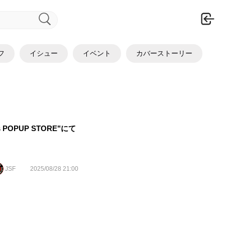
ロ
フ
イシュー
イベント
カバーストーリー
rs POPUP STORE"にて
JSF
2025/08/28 21:00