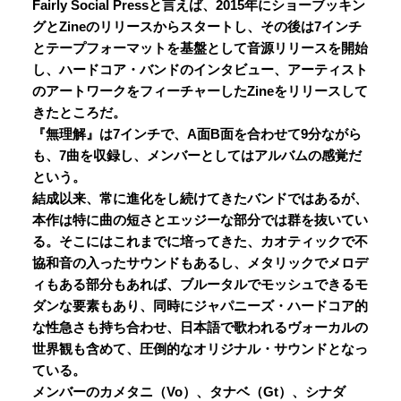
Fairly Social Pressと言えば、2015年にショーブッキン
グとZineのリリースからスタートし、その後は7インチ
とテープフォーマットを基盤として音源リリースを開始
し、ハードコア・バンドのインタビュー、アーティスト
のアートワークをフィーチャーしたZineをリリースして
きたところだ。
『無理解』は7インチで、A面B面を合わせて9分ながら
も、7曲を収録し、メンバーとしてはアルバムの感覚だ
という。
結成以来、常に進化をし続けてきたバンドではあるが、
本作は特に曲の短さとエッジーな部分では群を抜いてい
る。そこにはこれまでに培ってきた、カオティックで不
協和音の入ったサウンドもあるし、メタリックでメロデ
ィもある部分もあれば、ブルータルでモッシュできるモ
ダンな要素もあり、同時にジャパニーズ・ハードコア的
な性急さも持ち合わせ、日本語で歌われるヴォーカルの
世界観も含めて、圧倒的なオリジナル・サウンドとなっ
ている。
メンバーのカメタニ（Vo）、タナベ（Gt）、シナダ