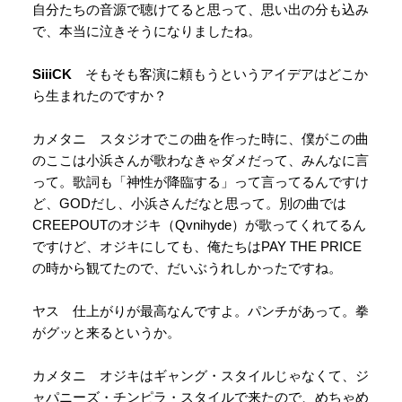
自分たちの音源で聴けてると思って、思い出の分も込み
で、本当に泣きそうになりましたね。
SiiiCK
そもそも客演に頼もうというアイデアはどこか
ら生まれたのですか？
カメタニ スタジオでこの曲を作った時に、僕がこの曲
のここは小浜さんが歌わなきゃダメだって、みんなに言
って。歌詞も「神性が降臨する」って言ってるんですけ
ど、GODだし、小浜さんだなと思って。別の曲では
CREEPOUTのオジキ（Qvnihyde）が歌ってくれてるん
ですけど、オジキにしても、俺たちはPAY THE PRICE
の時から観てたので、だいぶうれしかったですね。
ヤス 仕上がりが最高なんですよ。パンチがあって。拳
がグッと来るというか。
カメタニ オジキはギャング・スタイルじゃなくて、ジ
ャパニーズ・チンピラ・スタイルで来たので、めちゃめ