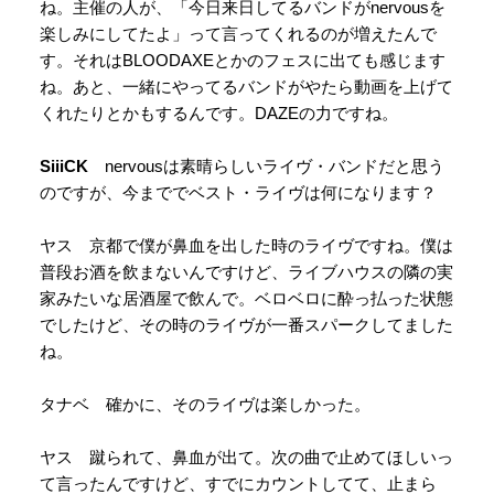
ね。主催の人が、「今日来日してるバンドがnervousを
楽しみにしてたよ」って言ってくれるのが増えたんで
す。それはBLOODAXEとかのフェスに出ても感じます
ね。あと、一緒にやってるバンドがやたら動画を上げて
くれたりとかもするんです。DAZEの力ですね。
SiiiCK
nervousは素晴らしいライヴ・バンドだと思う
のですが、今まででベスト・ライヴは何になります？
ヤス 京都で僕が鼻血を出した時のライヴですね。僕は
普段お酒を飲まないんですけど、ライブハウスの隣の実
家みたいな居酒屋で飲んで。ベロベロに酔っ払った状態
でしたけど、その時のライヴが一番スパークしてました
ね。
タナベ 確かに、そのライヴは楽しかった。
ヤス 蹴られて、鼻血が出て。次の曲で止めてほしいっ
て言ったんですけど、すでにカウントしてて、止まら