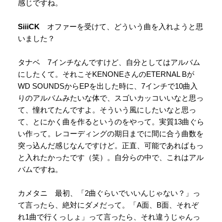
感じですね。
SiiiCK
オファーを受けて、どういう曲を入れようと思
いました？
タナベ 7インチなんですけど、自分としてはアルバム
にしたくて。それこそKENONEさんのETERNAL Bが
WD SOUNDSからEPを出した時に、7インチで10曲入
りのアルバムみたいな体で、スゴいカッコいいなと思っ
て、憧れてたんですよ。そういう風にしたいなと思っ
て、とにかく曲を作るというのをやって。実質13曲ぐら
い作って。レコーディングの期日までに間に合う曲数を
突っ込んだ感じなんですけど。正直、可能であればもっ
と入れたかったです（笑）。自分らの中で、これはアル
バムですね。
カメタニ 最初、「2曲ぐらいでいいんじゃない？」っ
て言ったら、絶対にダメだって。「A面、B面、それぞ
れ1曲で行くっしょ」って言ったら、それ違うじゃんっ