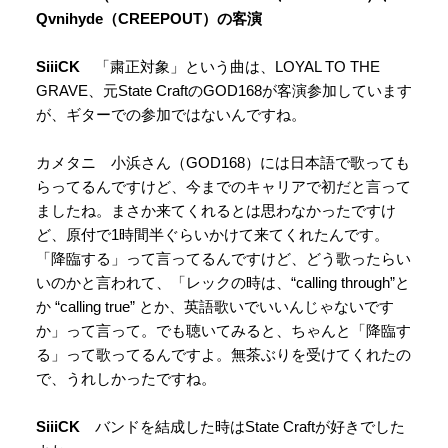
Qvnihyde（CREEPOUT）の客演
SiiiCK
「粛正対象」という曲は、LOYAL TO THE
GRAVE、元State CraftのGOD168が客演参加しています
が、ギターでの参加ではないんですね。
カメタニ 小浜さん（GOD168）には日本語で歌っても
らってるんですけど、今までのキャリアで初だと言って
ましたね。まさか来てくれるとは思わなかったですけ
ど、原付で1時間半ぐらいかけて来てくれたんです。
「降臨する」って言ってるんですけど、どう歌ったらい
いのかと言われて、「レックの時は、“calling through”と
か “calling true” とか、英語歌いでいいんじゃないです
か」って言って。でも聴いてみると、ちゃんと「降臨す
る」って歌ってるんですよ。無茶ぶりを受けてくれたの
で、うれしかったですね。
SiiiCK
バンドを結成した時はState Craftが好きでした