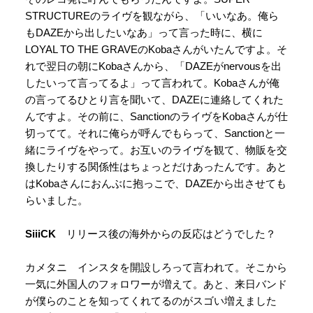
STRUCTUREのライヴを観ながら、「いいなあ。俺ら
もDAZEから出したいなあ」って言った時に、横に
LOYAL TO THE GRAVEのKobaさんがいたんですよ。そ
れで翌日の朝にKobaさんから、「DAZEがnervousを出
したいって言ってるよ」って言われて。Kobaさんが俺
の言ってるひとり言を聞いて、DAZEに連絡してくれた
んですよ。その前に、SanctionのライヴをKobaさんが仕
切ってて。それに俺らが呼んでもらって、Sanctionと一
緒にライヴをやって。お互いのライヴを観て、物販を交
換したりする関係性はちょっとだけあったんです。あと
はKobaさんにおんぶに抱っこで、DAZEから出させても
らいました。
SiiiCK
リリース後の海外からの反応はどうでした？
カメタニ インスタを開設しろって言われて。そこから
一気に外国人のフォロワーが増えて。あと、来日バンド
が僕らのことを知ってくれてるのがスゴい増えました