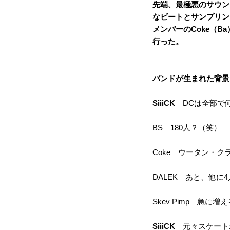
先端、最極悪のサウン
なビートとサンプリン
メンバーのCoke（Ba）
行った。
バンドが生まれた背景
SiiiCK
DCは全部で
BS 180人？（笑）
Coke ウータン・ク
DALEK あと、他に
Skev Pimp 急
SiiiCK
元々スケートボ