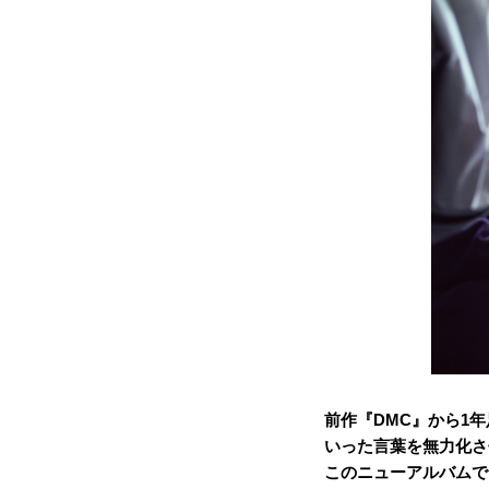
前作
『DMC』から1
いった言葉を無力化さ
このニューアルバム
で