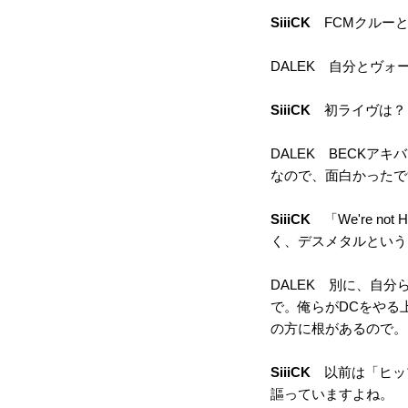
SiiiCK
FCMクルーと
DALEK 自分とヴォ
SiiiCK
初ライヴは？
DALEK BECK
なので、面白かったで
SiiiCK
「We're no
く、デスメタルという
DALEK 別に、自
で。俺らがDCをやる
の方に根があるので。
SiiiCK
以前は「ヒップホ
謳っていますよね。