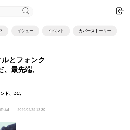
ロ
フ
イシュー
イベント
カバーストーリー
メタルとフォンク
だ、最先端、
るバンド、DC。
fficial
2026/02/25 12:20