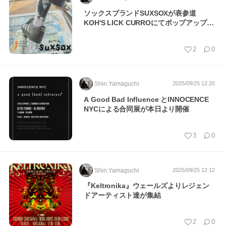
ソックスブランドSUXSOXが表参道
KOH'S LICK CURROにてポップアップイ
ベント…
2
0
Shin.Yamaguchi
2025/09/25 12:20
A Good Bad Influence とINNOCENCE
NYCによる合同展が本日より開催
3
0
Shin.Yamaguchi
2025/09/25 12:12
『Keltronika』ウェールズよりレジェン
ドアーティスト達が集結
2
0