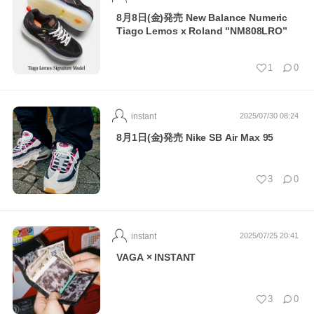
8月8日(金)発売 New Balance Numeric
Tiago Lemos x Roland "NM808LRO”
1
0
instant
2025/07/30 08:24
8月1日(金)発売 Nike SB Air Max 95
3
0
instant
2025/07/25 20:41
VAGA × INSTANT
3
0