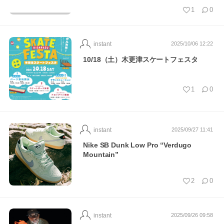
1
0
instant
2025/10/06 12:22
10/18（土）木更津スケートフェスタ
1
0
instant
2025/09/27 11:41
Nike SB Dunk Low Pro “Verdugo
Mountain”
2
0
instant
2025/09/26 09:58