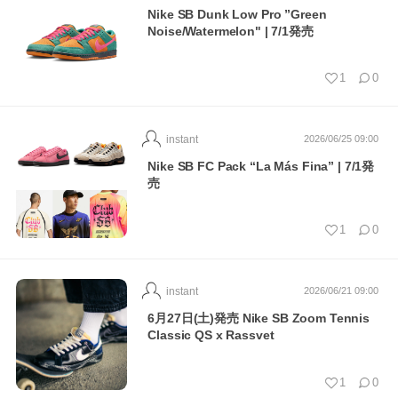
Nike SB Dunk Low Pro ”Green
Noise/Watermelon" | 7/1発売
1
0
instant
2026/06/25 09:00
Nike SB FC Pack “La Más Fina” | 7/1発
売
1
0
instant
2026/06/21 09:00
6月27日(土)発売 Nike SB Zoom Tennis
Classic QS x Rassvet
1
0