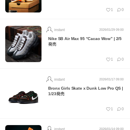
1
0
instant
2026/01/29 09:00
Nike SB Air Max 95 “Cacao Wow” | 2/5
発売
1
0
instant
2026/01/17 09:00
Bronx Girls Skate x Dunk Low Pro QS |
1/23発売
1
0
instant
2026/01/14 09:00