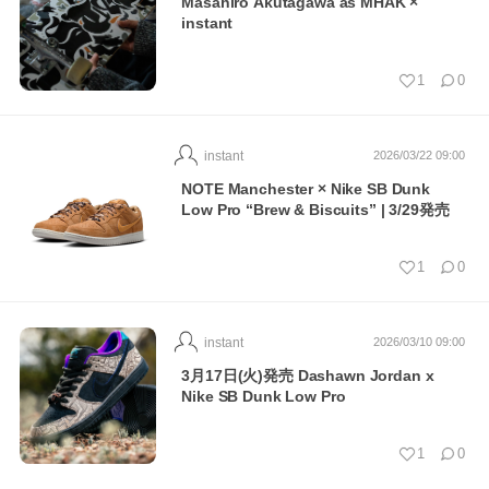
Masahiro Akutagawa as MHAK ×
instant
1
0
instant
2026/03/22 09:00
NOTE Manchester × Nike SB Dunk
Low Pro “Brew & Biscuits” | 3/29発売
1
0
instant
2026/03/10 09:00
3月17日(火)発売 Dashawn Jordan x
Nike SB Dunk Low Pro
1
0