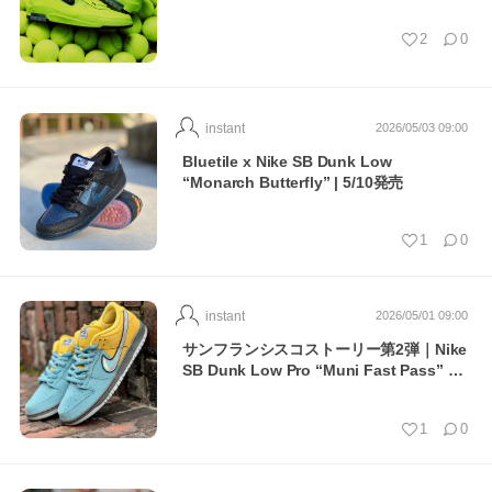
2
0
instant
2026/05/03 09:00
Bluetile x Nike SB Dunk Low
“Monarch Butterfly” | 5/10発売
1
0
instant
2026/05/01 09:00
サンフランシスコストーリー第2弾｜Nike
SB Dunk Low Pro “Muni Fast Pass” …
1
0