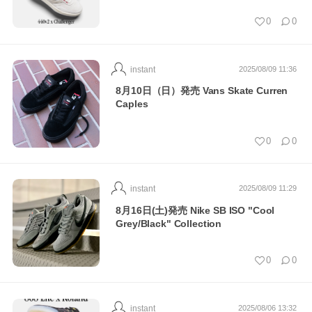
0
0
instant
2025/08/09 11:36
8月10日（日）発売 Vans Skate Curren
Caples
0
0
instant
2025/08/09 11:29
8月16日(土)発売 Nike SB ISO "Cool
Grey/Black" Collection
0
0
instant
2025/08/06 13:32