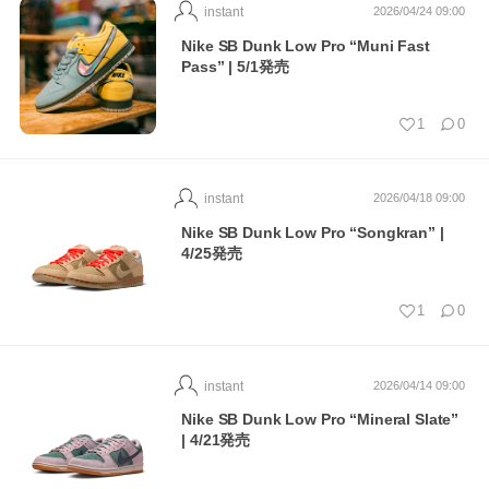
instant
2026/04/24 09:00
Nike SB Dunk Low Pro “Muni Fast
Pass” | 5/1発売
1
0
instant
2026/04/18 09:00
Nike SB Dunk Low Pro “Songkran” |
4/25発売
1
0
instant
2026/04/14 09:00
Nike SB Dunk Low Pro “Mineral Slate”
| 4/21発売