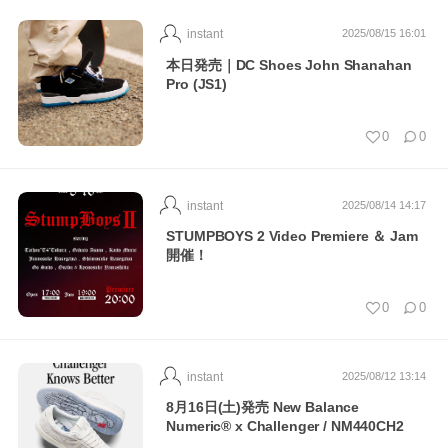
instant
2025/08/15 16:01
本日発売｜DC Shoes John Shanahan
Pro (JS1)
0
0
instant
2025/08/14 14:17
STUMPBOYS 2 Video Premiere ＆ Jam
開催！
0
0
instant
2025/08/12 13:14
8月16日(土)発売 New Balance
Numeric® x Challenger / NM440CH2