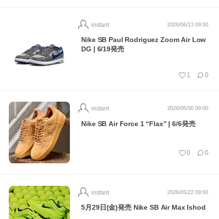
instant
2026/06/13 09:00
Nike SB Paul Rodriguez Zoom Air Low
DG | 6/19発売
1
0
instant
2026/05/30 09:00
Nike SB Air Force 1 “Flax” | 6/6発売
0
0
instant
2026/05/22 09:00
5月29日(金)発売 Nike SB Air Max Ishod