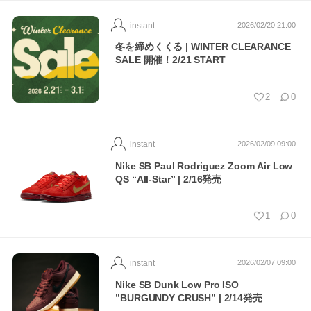
instant
2026/02/20 21:00
冬を締めくくる | WINTER CLEARANCE
SALE 開催！2/21 START
2
0
instant
2026/02/09 09:00
Nike SB Paul Rodriguez Zoom Air Low
QS “All-Star” | 2/16発売
1
0
instant
2026/02/07 09:00
Nike SB Dunk Low Pro ISO
”BURGUNDY CRUSH” | 2/14発売