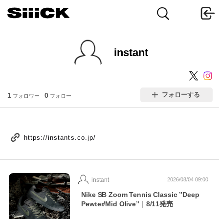
instant
フォローする
1
0
フォロワー
フォロー
https://instants.co.jp/
instant
2026/08/04 09:00
Nike SB Zoom Tennis Classic ”Deep
Pewter/Mid Olive”｜8/11発売