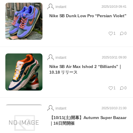
instant
2025/10/19 09:41
Nike SB Dunk Low Pro “Persian Violet”
1
0
instant
2025/10/11 09:00
Nike SB Air Max Ishod 2 “Billiards”｜
10.18 リリース
1
0
instant
2025/10/10 21:00
【10/11(土)開幕】Autumn Super Bazaar
｜16日間開催