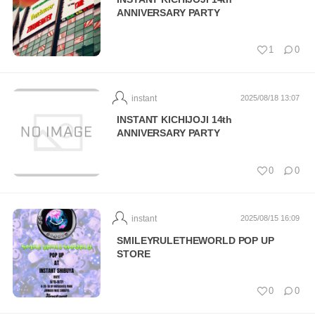
ANNIVERSARY PARTY
1
0
instant
2025/08/18 13:07
INSTANT KICHIJOJI 14th
ANNIVERSARY PARTY
0
0
instant
2025/08/15 16:09
SMILEYRULETHEWORLD POP UP
STORE
0
0