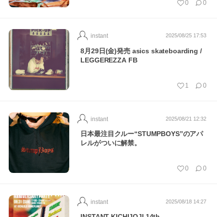
0
0
instant
2025/08/25 17:53
8月29日(金)発売 asics skateboarding /
LEGGEREZZA FB
1
0
instant
2025/08/21 12:32
日本最注目クルー“STUMPBOYS”のアパ
レルがついに解禁。
0
0
instant
2025/08/18 14:27
INSTANT KICHIJOJI 14th