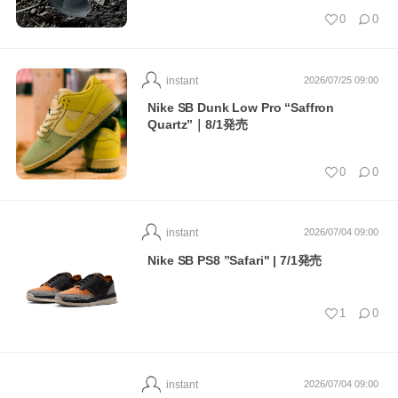
0
0
instant
2026/07/25 09:00
Nike SB Dunk Low Pro “Saffron
Quartz”｜8/1発売
0
0
instant
2026/07/04 09:00
Nike SB PS8 ”Safari" | 7/1発売
1
0
instant
2026/07/04 09:00