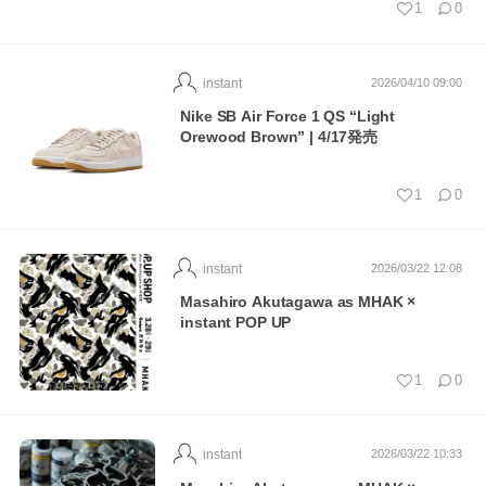
1
0
instant
2026/04/10 09:00
Nike SB Air Force 1 QS “Light
Orewood Brown” | 4/17発売
1
0
instant
2026/03/22 12:08
Masahiro Akutagawa as MHAK ×
instant POP UP
1
0
instant
2026/03/22 10:33