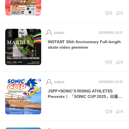
0
0
instant
2025/09/01 18:47
INSTANT 30th Anniversary Full-length
skate video premiere
0
0
instant
2025/09/01 18:33
JSPF×SONIC’S RISING ATHLETES
Presents！ 「SONIC CUP 2025」出場者
エント…
0
0