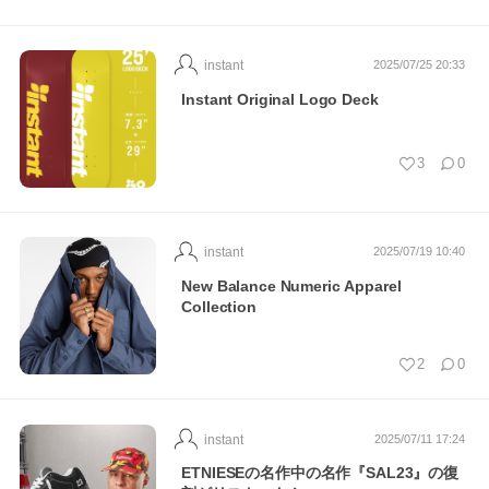
instant
2025/07/25 20:33
Instant Original Logo Deck
3
0
instant
2025/07/19 10:40
New Balance Numeric Apparel
Collection
2
0
instant
2025/07/11 17:24
ETNIESEの名作中の名作『SAL23』の復