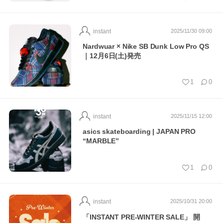
instant
2025/11/30 09:00
Nardwuar × Nike SB Dunk Low Pro QS
｜12月6日(土)発売
1
0
instant
2025/11/15 12:00
asics skateboarding | JAPAN PRO
“MARBLE”
1
0
instant
2025/10/31 20:00
「INSTANT PRE-WINTER SALE」 開