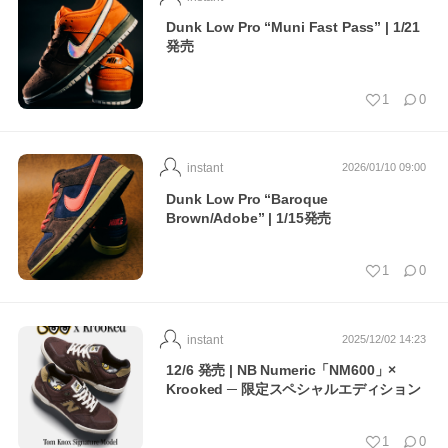
Dunk Low Pro “Muni Fast Pass” | 1/21
発売
1
0
instant
2026/01/10 09:00
Dunk Low Pro “Baroque
Brown/Adobe” | 1/15発売
1
0
instant
2025/12/02 14:23
12/6 発売 | NB Numeric「NM600」×
Krooked ─ 限定スペシャルエディション
1
0