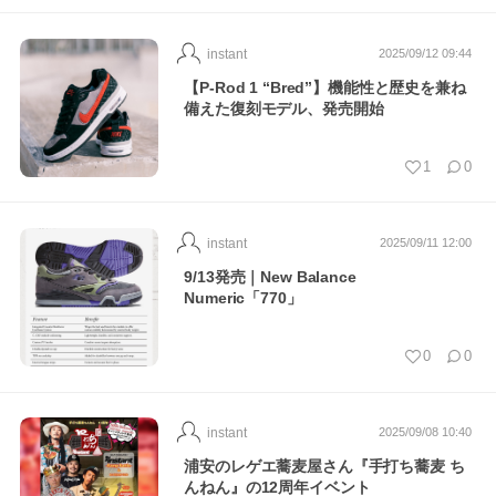
instant
2025/09/12 09:44
【P-Rod 1 “Bred”】機能性と歴史を兼ね
備えた復刻モデル、発売開始
1
0
instant
2025/09/11 12:00
9/13発売｜New Balance
Numeric「770」
0
0
instant
2025/09/08 10:40
浦安のレゲエ蕎麦屋さん『手打ち蕎麦 ち
んねん』の12周年イベント