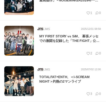
最高傑作」－NOISEMAKER2026年一発
目…
1
0
JMS
2025/12/31 08:58
MY FIRST STORY vs SiM、 幕張メッセ
での激闘を記録した「THE FIGHT」公式
ラ…
2
0
JMS
2025/07/02 12:00
TOTALFAT×ENTH、＜I-SCREAM
NIGHT＞灼熱の2マンライブ
3
0