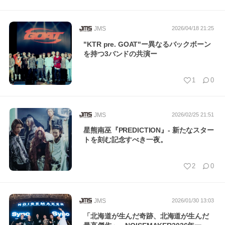
JMS
2026/04/18 21:25
"KTR pre. GOAT"ー異なるバックボーン
を持つ3バンドの共演ー
1
0
JMS
2026/02/25 21:51
星熊南巫『PREDICTION』- 新たなスター
トを刻む記念すべき一夜。
2
0
JMS
2026/01/30 13:03
「北海道が生んだ奇跡、北海道が生んだ