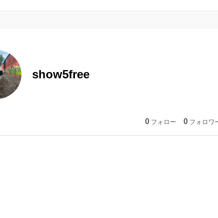
show5free
0
0
フォロー
フォロワ