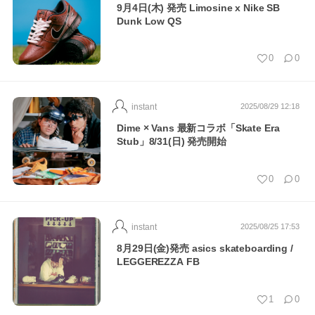
9月4日(木) 発売 Limosine x Nike SB
Dunk Low QS
0
0
instant
2025/08/29 12:18
Dime × Vans 最新コラボ「Skate Era
Stub」8/31(日) 発売開始
0
0
instant
2025/08/25 17:53
8月29日(金)発売 asics skateboarding /
LEGGEREZZA FB
1
0