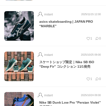
instant
2025/11/15 12:00
asics skateboarding | JAPAN PRO
“MARBLE”
1
0
instant
2025/10/25 09:00
スケートショップ限定｜Nike SB ISO
“Deep Fir” コレクション 11/1発売
1
0
instant
2025/10/24 09:00
Nike SB Dunk Low Pro “Persian Violet”