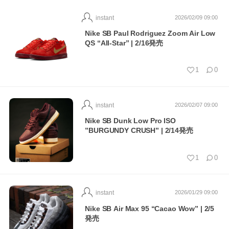
instant
2026/02/09 09:00
Nike SB Paul Rodriguez Zoom Air Low
QS “All-Star” | 2/16発売
1
0
instant
2026/02/07 09:00
Nike SB Dunk Low Pro ISO
”BURGUNDY CRUSH” | 2/14発売
1
0
instant
2026/01/29 09:00
Nike SB Air Max 95 “Cacao Wow” | 2/5
発売