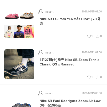
instant
2026/06/25 09:00
Nike SB FC Pack “La Más Fina” | 7/1発
売
1
0
instant
2026/06/21 09:00
6月27日(土)発売 Nike SB Zoom Tennis
Classic QS x Rassvet
1
0
instant
2026/06/13 09:00
Nike SB Paul Rodriguez Zoom Air Low
DG | 6/19発売