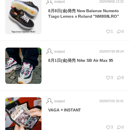
instant
2025/08/06 13:32
8月8日(金)発売 New Balance Numeric
Tiago Lemos x Roland "NM808LRO”
1
0
instant
2025/07/30 08:24
8月1日(金)発売 Nike SB Air Max 95
3
0
instant
2025/07/25 20:41
VAGA × INSTANT
3
0