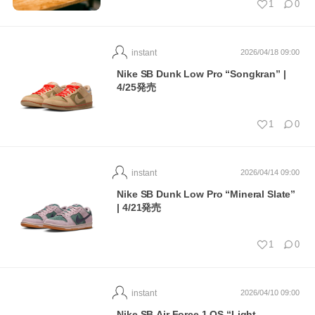
1
0
instant
2026/04/18 09:00
Nike SB Dunk Low Pro “Songkran” |
4/25発売
1
0
instant
2026/04/14 09:00
Nike SB Dunk Low Pro “Mineral Slate”
| 4/21発売
1
0
instant
2026/04/10 09:00
Nike SB Air Force 1 QS “Light