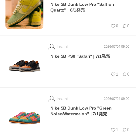
Nike SB Dunk Low Pro “Saffron
Quartz”｜8/1発売
0
0
instant
2026/07/04 09:00
Nike SB PS8 ”Safari" | 7/1発売
1
0
instant
2026/07/04 09:00
Nike SB Dunk Low Pro ”Green
Noise/Watermelon" | 7/1発売
1
0