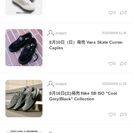
0
0
instant
2025/08/09 11:36
8月10日（日）発売 Vans Skate Curren
Caples
0
0
instant
2025/08/09 11:29
8月16日(土)発売 Nike SB ISO "Cool
Grey/Black" Collection
0
0