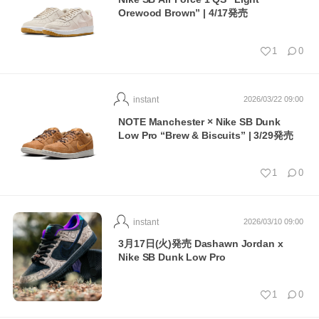
Orewood Brown” | 4/17発売
1
0
instant
2026/03/22 09:00
NOTE Manchester × Nike SB Dunk
Low Pro “Brew & Biscuits” | 3/29発売
1
0
instant
2026/03/10 09:00
3月17日(火)発売 Dashawn Jordan x
Nike SB Dunk Low Pro
1
0