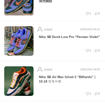
発売開始
1
0
instant
2025/10/19 09:41
Nike SB Dunk Low Pro “Persian Violet”
1
0
instant
2025/10/11 09:00
Nike SB Air Max Ishod 2 “Billiards”｜
10.18 リリース
1
0