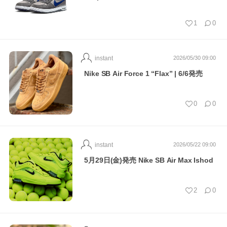
1
0
instant
2026/05/30 09:00
Nike SB Air Force 1 “Flax” | 6/6発売
0
0
instant
2026/05/22 09:00
5月29日(金)発売 Nike SB Air Max Ishod
2
0