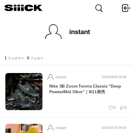
instant
1
0
フォロワー
フォロー
instant
2026/08/04 09:00
Nike SB Zoom Tennis Classic ”Deep
Pewter/Mid Olive”｜8/11発売
0
0
instant
2026/07/25 09:00