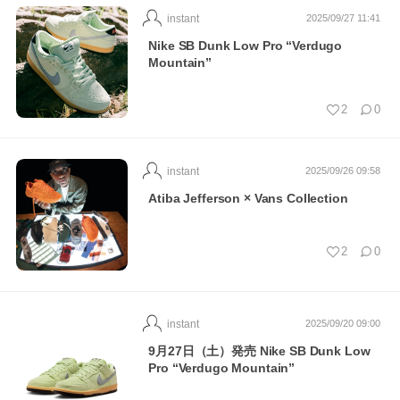
instant
2025/09/27 11:41
Nike SB Dunk Low Pro “Verdugo
Mountain”
2
0
instant
2025/09/26 09:58
Atiba Jefferson × Vans Collection
2
0
instant
2025/09/20 09:00
9月27日（土）発売 Nike SB Dunk Low
Pro “Verdugo Mountain”