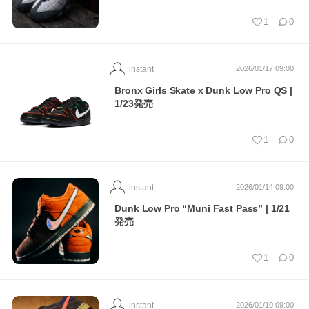
1
0
instant
2026/01/17 09:00
Bronx Girls Skate x Dunk Low Pro QS |
1/23発売
1
0
instant
2026/01/14 09:00
Dunk Low Pro “Muni Fast Pass” | 1/21
発売
1
0
instant
2026/01/10 09:00