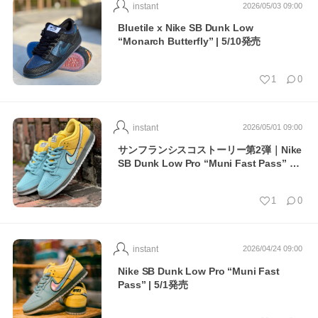
instant
2026/05/03 09:00
Bluetile x Nike SB Dunk Low
“Monarch Butterfly” | 5/10発売
1
0
instant
2026/05/01 09:00
サンフランシスコストーリー第2弾｜Nike
SB Dunk Low Pro “Muni Fast Pass” …
1
0
instant
2026/04/24 09:00
Nike SB Dunk Low Pro “Muni Fast
Pass” | 5/1発売