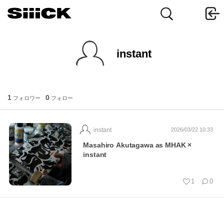
instant
1
0
フォロワー
フォロー
instant
2026/03/22 10:33
Masahiro Akutagawa as MHAK ×
instant
1
0