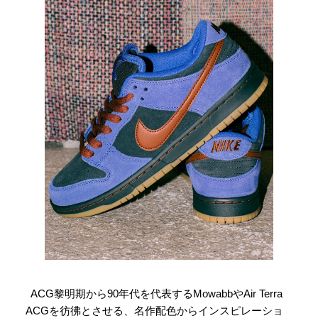
ACG黎明期から90年代を代表するMowabbやAir Terra
ACGを彷彿とさせる、名作配色からインスピレーショ