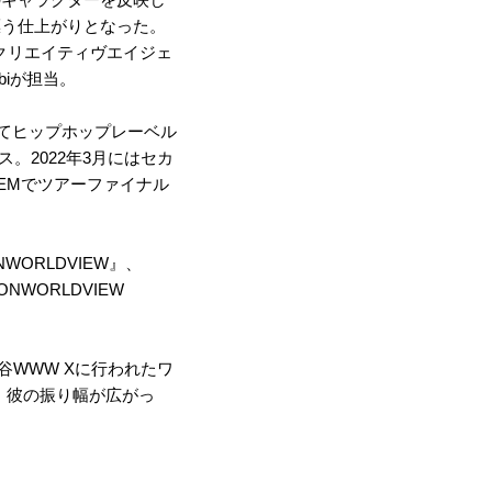
漂う仕上がりとなった。
クリエイティヴエイジェ
biが担当。
辞してヒップホップレーベル
ス。2022年3月にはセカ
RLEMでツアーファイナル
NWORLDVIEW』、
ONWORLDVIEW
渋谷WWW Xに行われたワ
露し、彼の振り幅が広がっ