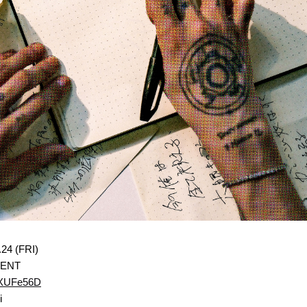
.24 (FRI)
CENT
e/rXUFe56D
i