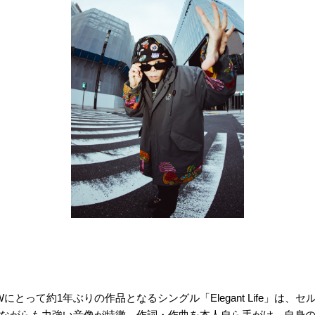
EWにとって約1年ぶりの作品となるシングル「Elegant Life」は
ながらも力強い音像が特徴。作詞・作曲を本人自ら手がけ、自身