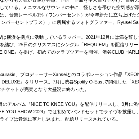
している。ミニマルなサウンドの中に、怪しさを帯びた空気感が
は、音楽レーベル1%（ワンパーセント）が今年新たに立ち上げた
（ワンパーセントプラス）」に所属するフォトグラファー、Ryusei Sa
IEWは横浜を拠点に活動しているラッパー。2021年12月には満を
契約を結び、25日のクリスマスにシングル「REQUIEM」を配信リリー
THE ONE』を提げ、初めてのクラブツアーを開催。渋谷CLUB HA
anourakis、プロデューサーXanseiとのコラボレーション作品『XEO
W DELUXE』をリリース。7月に渋谷Spotify O-Eastで開催した『XE
023』はチケットが完売となり大盛況に終わった。
目のアルバム『NICE TO KNEE YOU』を配信リリースし、9月に
KNEE YOU SHOW 2024』では初めてバンドセットでライヴを披
ライブは音源に落とし込まれ、配信リリースされている。