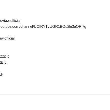
view.official
.youtube.com/channel/UCIRYTvUGR1BOu2ln3eORi7g
.official
cent.jp
t.jp
jp