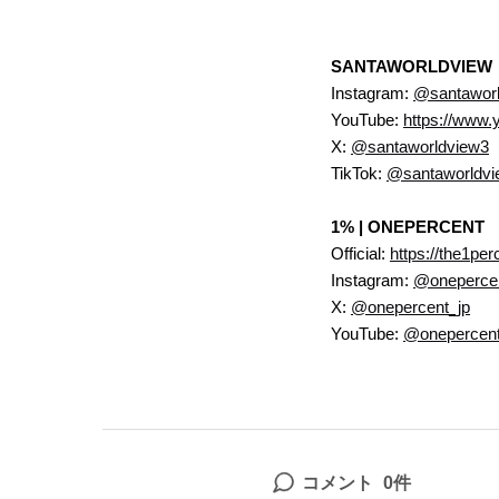
SANTAWORLDVIEW
Instagram:
@santaworld
YouTube:
https://www
X:
@santaworldview3
TikTok:
@santaworldview
1% | ONEPERCENT
Official:
https://the1per
Instagram:
@onepercen
X:
@onepercent_jp
YouTube:
@onepercent
コメント
0件