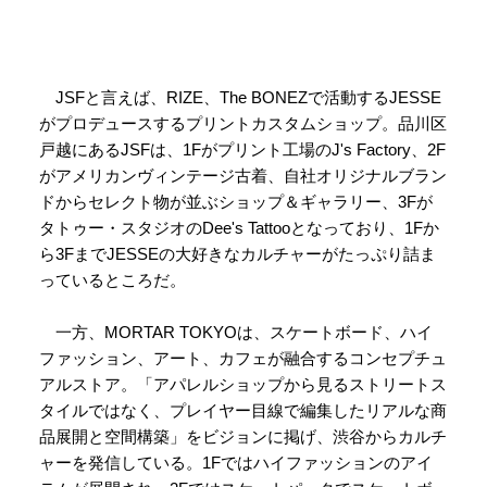
JSFと言えば、RIZE、The BONEZで活動するJESSE
がプロデュースするプリントカスタムショップ。品川区
戸越にあるJSFは、1Fがプリント工場のJ's Factory、2F
がアメリカンヴィンテージ古着、自社オリジナルブラン
ドからセレクト物が並ぶショップ＆ギャラリー、3Fが
タトゥー・スタジオのDee's Tattooとなっており、1Fか
ら3FまでJESSEの大好きなカルチャーがたっぷり詰ま
っているところだ。
一方、MORTAR TOKYOは、スケートボード、ハイ
ファッション、アート、カフェが融合するコンセプチュ
アルストア。「アパレルショップから見るストリートス
タイルではなく、プレイヤー目線で編集したリアルな商
品展開と空間構築」をビジョンに掲げ、渋谷からカルチ
ャーを発信している。1Fではハイファッションのアイ