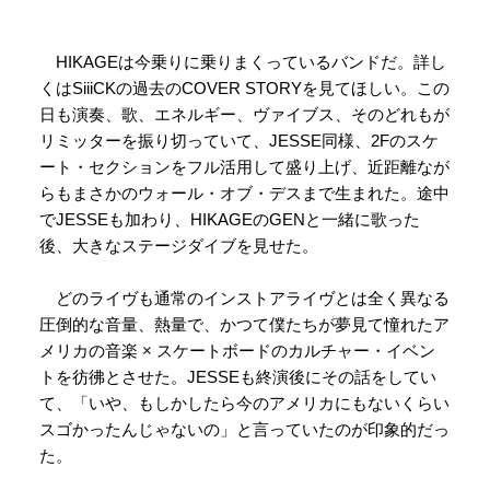
HIKAGEは今乗りに乗りまくっているバンドだ。詳し
くはSiiiCKの過去のCOVER STORYを見てほしい。この
日も演奏、歌、エネルギー、ヴァイブス、そのどれもが
リミッターを振り切っていて、JESSE同様、2Fのスケ
ート・セクションをフル活用して盛り上げ、近距離なが
らもまさかのウォール・オブ・デスまで生まれた。途中
でJESSEも加わり、HIKAGEのGENと一緒に歌った
後、大きなステージダイブを見せた。
どのライヴも通常のインストアライヴとは全く異なる
圧倒的な音量、熱量で、かつて僕たちが夢見て憧れたア
メリカの音楽 × スケートボードのカルチャー・イベン
トを彷彿とさせた。JESSEも終演後にその話をしてい
て、「いや、もしかしたら今のアメリカにもないくらい
スゴかったんじゃないの」と言っていたのが印象的だっ
た。