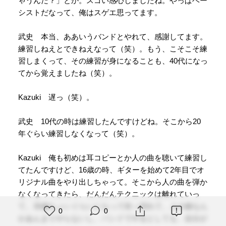
ゃうんだ？」とか。スゴい感心しましたね。やっぱベー
シストだなって、俺はスゲエ思ってます。
武史 本当、ああいうバンドとやれて、感謝してます。
練習しねえとできねえなって（笑）。もう、こそこそ練
習しまくって、その練習が身になることも、40代になっ
てから覚えましたね（笑）。
Kazuki 遅っ（笑）。
武史 10代の時は練習したんですけどね。そこから20
年ぐらい練習しなくなって（笑）。
Kazuki 俺も初めは耳コピーとか人の曲を聴いて練習し
てたんですけど、16歳の時、ギターを始めて2年目でオ
リジナル曲をやり出しちゃって。そこから人の曲を弾か
なくなってきたら、だんだんテクニックは離れていっ
て。30歳ちょいぐらいになって吹っ切れて。人の曲なん
0
0
かあんまりやらないし、バンドでやるとしても、自分が