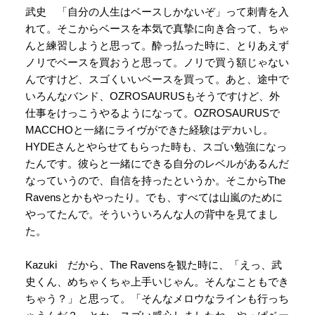
武史 「自分の人生はベースしかないぞ」って刺青を入
れて。そこからベースを本気で真摯に向き合って、ちゃ
んと練習しようと思って。酔っ払った時に、とりあえず
ノリでベースを買おうと思って。ノリで買う額じゃない
んですけど、スゴくいいベースを買って。あと、途中で
いろんなバンド、OZROSAURUSもそうですけど、外
仕事をけっこうやるようになって。OZROSAURUSで
MACCHOと一緒にライヴができた経験はデカいし。
HYDEさんとやらせてもらった時も、スゴい勉強になっ
たんです。彼らと一緒にできる自分のレベルがあるんだ
なっていうので、自信を持ったというか。そこからThe
Ravensとかもやったり。でも、すべては山嵐のために
やってたんで。そういういろんな人の背中を見てまし
た。
Kazuki だから、The Ravensを観た時に、「えっ、武
史くん、めちゃくちゃ上手いじゃん。そんなこともでき
ちゃう？」と思って。「そんなメロウなラインも行っち