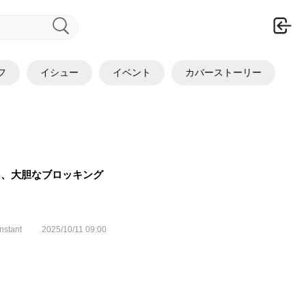
ロ
フ
イシュー
イベント
カバーストーリー
る、大胆なブロッキング
nstant
2025/10/11 09:00