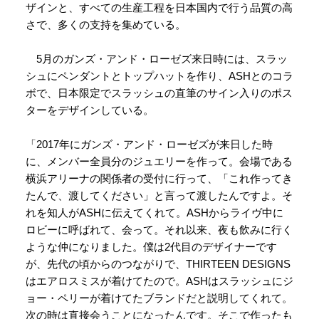
ザインと、すべての生産工程を日本国内で行う品質の高
さで、多くの支持を集めている。
5月のガンズ・アンド・ローゼズ来日時には、スラッ
シュにペンダントとトップハットを作り、ASHとのコラ
ボで、日本限定でスラッシュの直筆のサイン入りのポス
ターをデザインしている。
「2017年にガンズ・アンド・ローゼズが来日した時
に、メンバー全員分のジュエリーを作って。会場である
横浜アリーナの関係者の受付に行って、「これ作ってき
たんで、渡してください」と言って渡したんですよ。そ
れを知人がASHに伝えてくれて。ASHからライヴ中に
ロビーに呼ばれて、会って。それ以来、夜も飲みに行く
ような仲になりました。僕は2代目のデザイナーです
が、先代の頃からのつながりで、THIRTEEN DESIGNS
はエアロスミスが着けてたので。ASHはスラッシュにジ
ョー・ペリーが着けてたブランドだと説明してくれて。
次の時は直接会うことになったんです。そこで作ったも