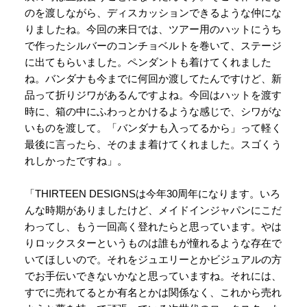
のを渡しながら、ディスカッションできるような仲にな
りましたね。今回の来日では、ツアー用のハットにうち
で作ったシルバーのコンチョベルトを巻いて、ステージ
に出てもらいました。ペンダントも着けてくれました
ね。バンダナも今までに何回か渡してたんですけど、新
品って折りジワがあるんですよね。今回はハットを渡す
時に、箱の中にふわっとかけるような感じで、シワがな
いものを渡して。「バンダナも入ってるから」って軽く
最後に言ったら、そのまま着けてくれました。スゴくう
れしかったですね」。
「THIRTEEN DESIGNSは今年30周年になります。いろ
んな時期がありましたけど、メイドインジャパンにこだ
わってし、もう一回高く登れたらと思っています。やは
りロックスターというものは誰もが憧れるような存在で
いてほしいので。それをジュエリーとかビジュアルの方
でお手伝いできないかなと思っていますね。それには、
すでに売れてるとか有名とかは関係なく、これから売れ