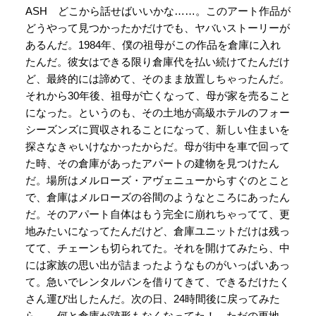
ASH どこから話せばいいかな……。このアート作品が
どうやって見つかったかだけでも、ヤバいストーリーが
あるんだ。1984年、僕の祖母がこの作品を倉庫に入れ
たんだ。彼女はできる限り倉庫代を払い続けてたんだけ
ど、最終的には諦めて、そのまま放置しちゃったんだ。
それから30年後、祖母が亡くなって、母が家を売ること
になった。というのも、その土地が高級ホテルのフォー
シーズンズに買収されることになって、新しい住まいを
探さなきゃいけなかったからだ。母が街中を車で回って
た時、その倉庫があったアパートの建物を見つけたん
だ。場所はメルローズ・アヴェニューからすぐのとこと
で、倉庫はメルローズの谷間のようなところにあったん
だ。そのアパート自体はもう完全に崩れちゃってて、更
地みたいになってたんだけど、倉庫ユニットだけは残っ
てて、チェーンも切られてた。それを開けてみたら、中
には家族の思い出が詰まったようなものがいっぱいあっ
て。急いでレンタルバンを借りてきて、できるだけたく
さん運び出したんだ。次の日、24時間後に戻ってみた
ら……何と倉庫が跡形もなくなってた！ ただの更地