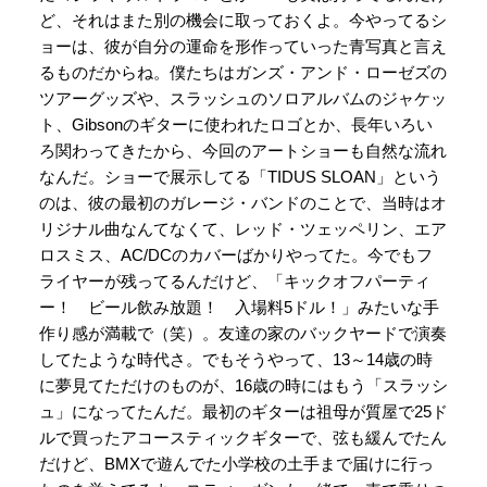
ど、それはまた別の機会に取っておくよ。今やってるシ
ョーは、彼が自分の運命を形作っていった青写真と言え
るものだからね。僕たちはガンズ・アンド・ローゼズの
ツアーグッズや、スラッシュのソロアルバムのジャケッ
ト、Gibsonのギターに使われたロゴとか、長年いろい
ろ関わってきたから、今回のアートショーも自然な流れ
なんだ。ショーで展示してる「TIDUS SLOAN」という
のは、彼の最初のガレージ・バンドのことで、当時はオ
リジナル曲なんてなくて、レッド・ツェッペリン、エア
ロスミス、AC/DCのカバーばかりやってた。今でもフ
ライヤーが残ってるんだけど、「キックオフパーティ
ー！ ビール飲み放題！ 入場料5ドル！」みたいな手
作り感が満載で（笑）。友達の家のバックヤードで演奏
してたような時代さ。でもそうやって、13～14歳の時
に夢見てただけのものが、16歳の時にはもう「スラッシ
ュ」になってたんだ。最初のギターは祖母が質屋で25ド
ルで買ったアコースティックギターで、弦も緩んでたん
だけど、BMXで遊んでた小学校の土手まで届けに行っ