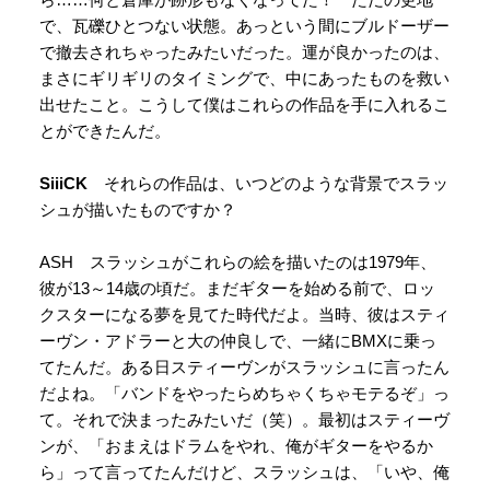
で、瓦礫ひとつない状態。あっという間にブルドーザー
で撤去されちゃったみたいだった。運が良かったのは、
まさにギリギリのタイミングで、中にあったものを救い
出せたこと。こうして僕はこれらの作品を手に入れるこ
とができたんだ。
SiiiCK
それらの作品は、いつどのような背景でスラッ
シュが描いたものですか？
ASH スラッシュがこれらの絵を描いたのは1979年、
彼が13～14歳の頃だ。まだギターを始める前で、ロッ
クスターになる夢を見てた時代だよ。当時、彼はスティ
ーヴン・アドラーと大の仲良しで、一緒にBMXに乗っ
てたんだ。ある日スティーヴンがスラッシュに言ったん
だよね。「バンドをやったらめちゃくちゃモテるぞ」っ
て。それで決まったみたいだ（笑）。最初はスティーヴ
ンが、「おまえはドラムをやれ、俺がギターをやるか
ら」って言ってたんだけど、スラッシュは、「いや、俺