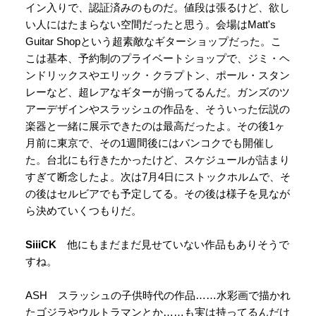
イン入りで、認証済みのものだ。値段は張るけど、欲し
い人にはたまらない空間だったと思う。会場はMatt's
Guitar Shopという超素敵なギターショップだった。こ
こは基本、予約制のプライベートショップで、ジミ・ヘ
ンドリックスやエリック・クラプトン、ポール・スタン
レーなど、超レアなギターが揃ってるんだ。ガンズのツ
アーデザインやスラッシュの作品を、そういった伝説の
楽器と一緒に展示できたのは最高だったよ。その後1ヶ
月前に東京で、その1週間後にはバンコクでも開催し
た。台北にも行きたかったけど、スケジュールが詰まり
すぎて断念したよ。次は7月4日にストックホルムで、そ
の後はセルビアでも予定してる。その後は様子を見なが
ら決めていくつもりだ。
SiiiCK
他にもまだまだ見せていない作品もありそうで
すね。
ASH スラッシュの子供時代の作品……水彩画で描かれ
たゴジラやウルトラマンとか……も実は持ってるんだけ