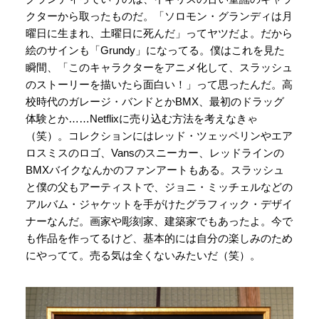
クターから取ったものだ。「ソロモン・グランディは月
曜日に生まれ、土曜日に死んだ」ってヤツだよ。だから
絵のサインも「Grundy」になってる。僕はこれを見た
瞬間、「このキャラクターをアニメ化して、スラッシュ
のストーリーを描いたら面白い！」って思ったんだ。高
校時代のガレージ・バンドとかBMX、最初のドラッグ
体験とか……Netflixに売り込む方法を考えなきゃ
（笑）。コレクションにはレッド・ツェッペリンやエア
ロスミスのロゴ、Vansのスニーカー、レッドラインの
BMXバイクなんかのファンアートもある。スラッシュ
と僕の父もアーティストで、ジョニ・ミッチェルなどの
アルバム・ジャケットを手がけたグラフィック・デザイ
ナーなんだ。画家や彫刻家、建築家でもあったよ。今で
も作品を作ってるけど、基本的には自分の楽しみのため
にやってて。売る気は全くないみたいだ（笑）。