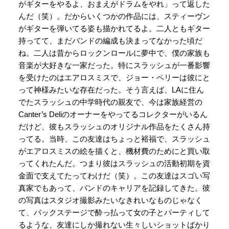
がギターをやるよ、おまえがドラムをやれ」って返した
んだ（笑）。だからいくつかの作品には、スティーヴン
がギターを弾いてる姿も描かれてるよ。二人ともギター
持ってて、まだバンドの編成も決まってなかった頃だ
ね。二人は昔からロックンロールに夢中で、僕の家族も
音楽が大好きな一家だった。特にスラッシュが一番影響
を受けたのはエアロスミスで、ジョー・ペリーは彼にと
って神様みたいな存在だった。そう言えば、LAに住ん
でたスラッシュの中学時代の親友で、今は家族経営の
Canter’s Deliのオーナーをやってるコレクターがいるん
だけど、彼もスラッシュのオリジナル作品をたくさん持
ってる。当時、この友達はちょっと裕福で、スラッシュ
がエアロスミスの絵を描くと、機材費のためにと買い取
ってくれたんだ。つまり彼はスラッシュの活動初期を資
金面で支えてたってわけだ（笑）。この友達はスゴい写
真家でもあって、バンドのキャリアを記録してきた。彼
の写真はスタジオ撮影みたいなきれいなものじゃなく
て、バックステージで酔っ払って女の子とパーティして
るような、友達にしか撮れない生々しいショットばかり