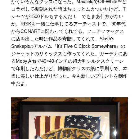
かくいろんなグッズになった。MaxfieldでOff-White™と
コラボして復刻された時はちょっとムカついたけど。T
シャツが1500ドルもするんだ！ でもまあ仕方がない
か。RISKも一緒に仕事してるアーティストで、’90年代
からCONARTに関わってくれてる。フェアファックス
に店を出した時は作品を寄贈してくれて、Slash's
Snakepitのアルバム『It's Five O'Clock Somewhere』の
ジャケットのリミックスも作ってくれた。ガーデナにあ
るMoby Artsで40×40インチの超大判シルクスクリーン
で印刷したんだけど、博物館クラスの紙に手刷りで、本
当に美しい仕上がりだった。今も新しいプリントを制作
中だよ。