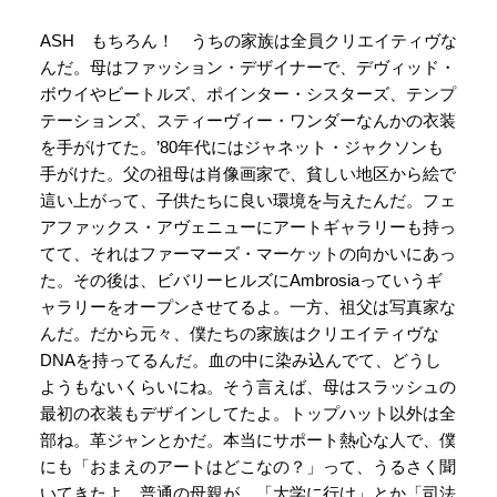
ASH もちろん！ うちの家族は全員クリエイティヴな
んだ。母はファッション・デザイナーで、デヴィッド・
ボウイやビートルズ、ポインター・シスターズ、テンプ
テーションズ、スティーヴィー・ワンダーなんかの衣装
を手がけてた。’80年代にはジャネット・ジャクソンも
手がけた。父の祖母は肖像画家で、貧しい地区から絵で
這い上がって、子供たちに良い環境を与えたんだ。フェ
アファックス・アヴェニューにアートギャラリーも持っ
てて、それはファーマーズ・マーケットの向かいにあっ
た。その後は、ビバリーヒルズにAmbrosiaっていうギ
ャラリーをオープンさせてるよ。一方、祖父は写真家な
んだ。だから元々、僕たちの家族はクリエイティヴな
DNAを持ってるんだ。血の中に染み込んでて、どうし
ようもないくらいにね。そう言えば、母はスラッシュの
最初の衣装もデザインしてたよ。トップハット以外は全
部ね。革ジャンとかだ。本当にサポート熱心な人で、僕
にも「おまえのアートはどこなの？」って、うるさく聞
いてきたよ。普通の母親が、「大学に行け」とか「司法