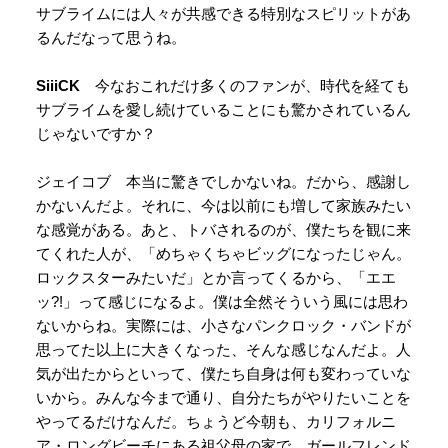
サブライムには人々が共感できる特別なスピリットがあ
るんだなって思うね。
SiiiCK
今なおこれだけ多くのファンが、時代を経ても
サブライムを愛し続けていることにも驚かされているん
じゃないですか？
ジェイコブ 本当に驚きでしかないね。だから、感謝し
かないんだよ。それに、今は以前にも増して家族みたい
な感覚がある。あと、トバされるのが、僕たちを観に来
てくれた人が、「めちゃくちゃビッグになったじゃん。
ロックスターみたいだ」とか言ってくるから、「エエ
ッ?!」って感じになるよ。僕は全然そういう風には思わ
ないからね。実際には、小さなパンクロック・バンドが
思ってた以上に大きくなった、そんな感じなんだよ。人
気が出たからといって、僕たち自身は何も変わっていな
いから。みんな今まで通り、自分たちがやりたいことを
やってるだけなんだ。ちょうど今朝も、カリフォルニ
ア・ロングビーチにある祖父母の家で、ガールフレンド