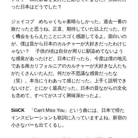
った日本はどうでした？
ジェイコブ めちゃくちゃ素晴らしかった。過去一番の
旅だったと思うね。正直、期待していた以上だった。行
く機会をもらえたことにスゴく感謝してるよ。面白いの
が、僕は昔から日本のカルチャーが大好きだったわけじ
ゃない？ 子供の頃は自分が周りに馴染めてないよう
な感覚があったけど、日本に行ったら、今度は僕の地元
である南カリフォルニアのカルチャーが大好きな人たち
がたくさんいたんだ。何だか不思議な感覚だったな
（笑）。本当にうわあって感じだった。上手く説明でき
ないけど、とにかく最高だった。日本の昔ながらの文化
も含めて、すべてがスゴく興味深かったよ。
SiiiCK
「Can't Miss You」という曲には、日本で得た
インスピレーションも歌詞に入っていますよね。新宿の
小さなバーも出てくるし。