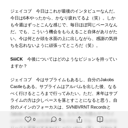
ジェイコブ 今日はこれが最後のインタビューなんだ。
今日は6本やったから、かなり疲れてるよ（笑）。しか
も今週はずっとこんな感じで、毎日ほぼ同じペースなん
だ。でも、こういう機会をもらえること自体がありがた
い。今は何とか頭を水面の上に出しながら、感謝の気持
ちを忘れないように頑張ってところだ（笑）。
SiiiCK
今後についてはどのようなビジョンを持ってい
ますか？
ジェイコブ 今はサブライムもあるし、自分のJakobs
Castleもある。サブライムはアルバムを出した後、なる
べく行けるところまで行ってみたい。ただ、来年はサブ
ライムの方は少しペースを落とすことになると思う。自
分のメインのフォーカスは、SVNBVRNT Recordsと
Jakobs Castleになるからね。もちろん今後もサブライ
0
0
ムのライヴには出演するつもりだよ。でも、バドもやエ
リックも若返りするわけじゃないから（笑）。だからま