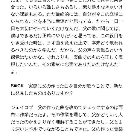
合った。いろいろ難しさもあるし、乗り越えなきゃいけ
ない課題もある。ただ最終的には、自分が今この立場に
いられることを本当に幸運だと思ってる。だから一日一
日を大切にやっていくだけなんだ。父の歌に関しては、
僕はできるだけ正確にやりたいと思ってる。この役目を
引き受けた時は、まず曲を覚えた上で、本来どう歌われ
るべきなのかを学んだ。だから、父の声を真似るという
感覚はないかな。それよりも、楽曲そのものを正しく表
現したいんだ。その素材に忠実でありたいだけなんだ
よ。
SiiiCK
実際に父の作った曲を自分が歌うことで、新た
に発見したものはありますか？
ジェイコブ 父の作った曲を改めてチェックするのは面
白い作業だったよ。その作業を通して、父がどういう人
だったのかをより深く理解することができたし、父とよ
り深いレベルでつながることもできた。父の作った音楽