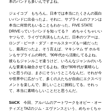
本のバンドも多いんですよね。
ジェイコブ もちろん。日本では本当にたくさんの面白
いバンドに出会ったよ。それに、サブライムのファンは
本当に何世代もいることもわかった。FIVE STATE
DRIVEっていうバンドを知ってる？ めちゃくちゃいい
ヤツらで、ライヴで共演もしたんだ。日本のツアーは、
ロング・ビーチ・ダブ・オールスターズも一緒だった
し、最高だったよ。そう言えば、マキシマム ザ ホルモ
ンもサブライムの時代、’90年代から活動してるよね。
彼らもジャンルこそ違うけど、いろんなジャンルのいろ
んな要素を融合させてるよね。僕が’90年代が素晴らし
いと思うのは、まさにそういうところなんだ。それが今
や世界中に広がって、多くの人たちが自由にエクスペリ
メントを楽しんで、新しいことに挑戦してる。それっ
て、本当に素晴らしいことだと思うんだ。
SiiiCK
今回、アルバムのアートワークをオピー・オー
ティズとTAZのジム・エヴァンスという、めちゃくちゃ