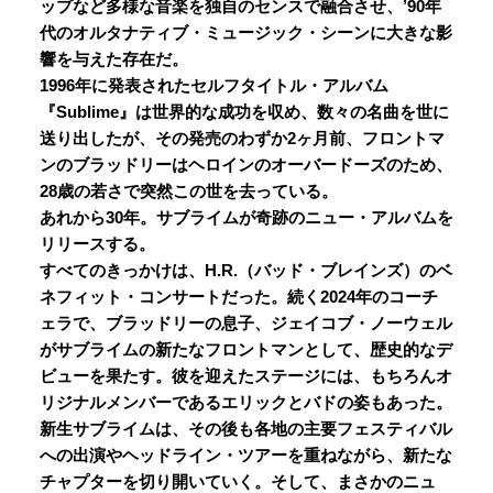
ップなど多様な音楽を独自のセンスで融合させ、’90年
代のオルタナティブ・ミュージック・シーンに大きな影
響を与えた存在だ。
1996年に発表されたセルフタイトル・アルバム
『Sublime』は世界的な成功を収め、数々の名曲を世に
送り出したが、その発売のわずか2ヶ月前、フロントマ
ンのブラッドリーはヘロインのオーバードーズのため、
28歳の若さで突然この世を去っている。
あれから30年。サブライムが奇跡のニュー・アルバムを
リリースする。
すべてのきっかけは、H.R.（バッド・ブレインズ）の
ベ
ネフィット・コンサート
だった。続く2024年のコーチ
ェラで、ブラッドリーの息子、ジェイコブ・ノーウェル
がサブライムの新たなフロントマンとして
、
歴史的なデ
ビューを果たす。彼を迎えたステージには、もちろんオ
リジナルメンバーであるエリックとバドの姿もあった。
新生サブライムは、その後も各地の主要フェスティバル
への出演やヘッドライン・ツアーを重ねながら、新たな
チャプターを切り開いていく。そして、まさかのニュ