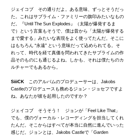
ジェイコブ その通りだよ。ある意味、ずっとそうだっ
た。これはサブライム・ファミリーの旗印みたいなもの
だ。『Until The Sun Explodes』（太陽が爆発するま
で）という言葉もそうで、僕は昔から「太陽が爆発する
まで愛する」みたいな表現をよく使ってたんだ。そこに
はもちろん “永遠” という意味だって込められてる。そ
れって、時代を経て真価を問われてきたサブライムの作
品そのものにも通じるよね。しかも、それは僕たちのカ
ルチャーでもあるから。
SiiiCK
このアルバムのプロデューサーは、Jakobs
Castleのプロデュースも務めるジョン・ジョセフですよ
ね。あなたが彼を起用したのですか？
ジェイコブ そうそう！ ジョンが「Feel Like That」
でも、僕のヴォーカル・レコーディングを担当してくれ
たんだ。そこからはすべてが本当に自然に進んでいった
感じだ。ジョンとは、Jakobs Castleで「Garden