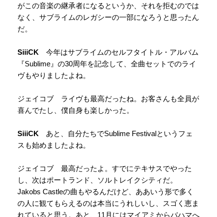
がこの音楽の継承者になるというか、それを拒むのでは
なく、サブライムのレガシーの一部になろうと思ったん
だ。
SiiiCK
今年はサブライムのセルフタイトル・アルバム
『Sublime』の30周年を記念して、全曲セットでのライ
ヴもやりましたよね。
ジェイコブ ライヴも最高だったね。お客さんも全員が
喜んでたし、僕自身も楽しかった。
SiiiCK
あと、自分たちでSublime Festivalというフェ
スも始めましたよね。
ジェイコブ 最高だったよ。すでにテキサスでやった
し、次はポートランド、ソルトレイクシティだ。
Jakobs Castleの曲もやるんだけど、ああいう形で多く
の人に観てもらえるのは本当にうれしいし、スゴく恵ま
れていると思う。あと、11月にはマイアミからバハマへ