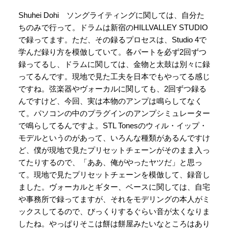
Shuhei Dohi ソングライティングに関しては、自分た
ちのみで行って。ドラムは新宿のHILLVALLEY STUDIO
で録ってます。ただ、その録るプロセスは、Studio 4で
学んだ録り方を模倣していて。各パートを必ず2回ずつ
録ってるし、ドラムに関しては、金物と太鼓は別々に録
ってるんです。現地で見た工夫を日本でもやってる感じ
ですね。弦楽器やヴォーカルに関しても、2回ずつ録る
んですけど、今回、実は本物のアンプは鳴らしてなく
て。パソコンの中のプラグインのアンプシミュレーター
で鳴らしてるんですよ。STL Tonesのウィル・イップ・
モデルというのがあって、いろんな種類があるんですけ
ど、僕が現地で見たプリセットチェーンがそのまま入っ
てたりするので、「ああ、俺がやったヤツだ」と思っ
て。現地で見たプリセットチェーンを模倣して、録音し
ました。ヴォーカルとギター、ベースに関しては、自宅
や事務所で録ってますが、それをモデリングの本人がミ
ックスしてるので、びっくりするぐらい音が太くなりま
したね。やっぱりそこは餅は餅屋みたいなところはあり