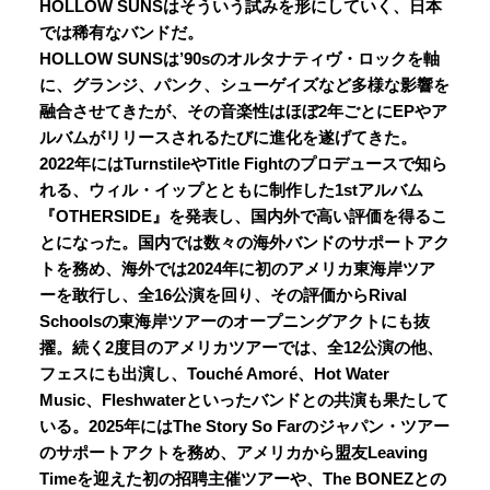
HOLLOW SUNSはそういう試みを形にしていく、日本
では稀有なバンドだ。
HOLLOW SUNSは’90sのオルタナティヴ・ロックを軸
に、グランジ、パンク、シューゲイズなど多様な影響を
融合させてきたが、その音楽性はほぼ2年ごとにEPやア
ルバムがリリースされるたびに進化を遂げてきた。
2022年にはTurnstileやTitle Fightのプロデュースで知ら
れる、ウィル・イップとともに制作した1stアルバム
『OTHERSIDE』を発表し、国内外で高い評価を得るこ
とになった。国内では数々の海外バンドのサポートアク
トを務め、海外では2024年に初のアメリカ東海岸ツア
ーを敢行し、全16公演を回り、その評価からRival
Schoolsの東海岸ツアーのオープニングアクトにも抜
擢。続く2度目のアメリカツアーでは、全12公演の他、
フェスにも出演し、Touché Amoré、Hot Water
Music、Fleshwaterといったバンドとの共演も果たして
いる。2025年にはThe Story So Farのジャパン・ツアー
のサポートアクトを務め、アメリカから盟友Leaving
Timeを迎えた初の招聘主催ツアーや、The BONEZとの