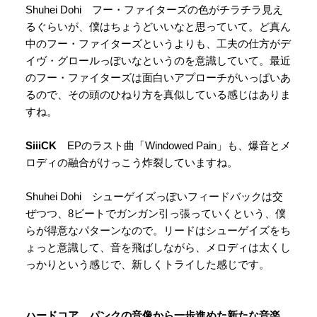
Shuhei Dohi フー・ファイターズの色がチラチラ見え
るぐらいが、僕はちょうどいいなと思っていて。ど真ん
中のフー・ファイターズというよりも、工夫の仕方がデ
イヴ・グロールっぽいなというのを意識していて。最近
のフー・ファイターズは面白いアプローチがいっぱいあ
るので、その頭のひねり方を真似している感じはありま
すね。
SiiiCK
EPのラスト曲「Windowed Pain」も、爆音とメ
ロディの融合がけっこう炸裂していますね。
Shuhei Dohi シューゲイズっぽいフィードバックは交
ぜつつ、8ビートでガンガン引っ張っていくという、僕
らが得意なパターンなので。リードはシューゲイズをち
ょっと意識して、音を飛ばしながら、メロディは太くし
っかりという感じで、新しくトライした感じです。
ハードコア、パンクの音像から一歩進めた新たな音楽