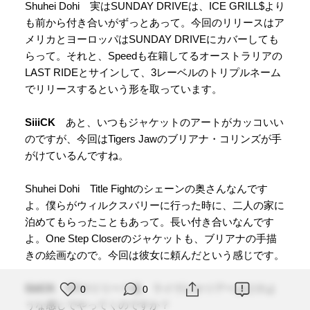
Shuhei Dohi 実はSUNDAY DRIVEは、ICE GRILL$より
も前から付き合いがずっとあって。今回のリリースはア
メリカとヨーロッパはSUNDAY DRIVEにカバーしても
らって。それと、Speedも在籍してるオーストラリアの
LAST RIDEとサインして、3レーベルのトリプルネーム
でリリースするという形を取っています。
SiiiCK
あと、いつもジャケットのアートがカッコいい
のですが、今回はTigers Jawのブリアナ・コリンズが手
がけているんですね。
Shuhei Dohi Title Fightのシェーンの奥さんなんです
よ。僕らがウィルクスバリーに行った時に、二人の家に
泊めてもらったこともあって。長い付き合いなんです
よ。One Step Closerのジャケットも、ブリアナの手描
きの絵画なので。今回は彼女に頼んだという感じです。
SiiiCK
EPのリリース後、ライヴとかツアーはどのよ
0
0
うな感じでやってくのですか？