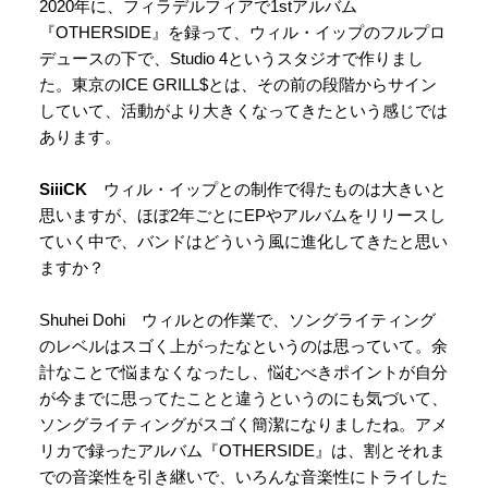
2020年に、フィラデルフィアで1stアルバム
『OTHERSIDE』を録って、ウィル・イップのフルプロ
デュースの下で、Studio 4というスタジオで作りまし
た。東京のICE GRILL$とは、その前の段階からサイン
していて、活動がより大きくなってきたという感じでは
あります。
SiiiCK
ウィル・イップとの制作で得たものは大きいと
思いますが、ほぼ2年ごとにEPやアルバムをリリースし
ていく中で、バンドはどういう風に進化してきたと思い
ますか？
Shuhei Dohi ウィルとの作業で、ソングライティング
のレベルはスゴく上がったなというのは思っていて。余
計なことで悩まなくなったし、悩むべきポイントが自分
が今までに思ってたことと違うというのにも気づいて、
ソングライティングがスゴく簡潔になりましたね。アメ
リカで録ったアルバム『OTHERSIDE』は、割とそれま
での音楽性を引き継いで、いろんな音楽性にトライした