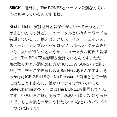
SiiiCK
意外に、The BONEZとツーマン公演なんてい
うのもやっているんですよね。
Shuhei Dohi 実は意外と音楽性が近いって言うとおこ
がましいんですけど、ニューメタルというキーワードも
共通しているし、例えば、アリス・イン・チェインズ、
ストーン・テンプル・パイロッツ、パール・ジャムみた
いな、太いグランジというか、ニューメタル前夜の音楽
には、The BONEZも影響を受けているんです。ただ、
角の取り方とか消化の仕方がHOLLOW SUNSとは違う
だけで、根っこで理解し合える部分はあるんですよ。き
っかけはICE GRILL$で、No Pressureの前座として一緒
に出たこともあるし、僕がローディで付いていった
State ChampsのツアーにはThe BONEZも帯同してたん
です。いろいろご縁があって、ああいう対バンになった
ので、もし今後も一緒にやれたらいいなというバンドの
一つではあります。