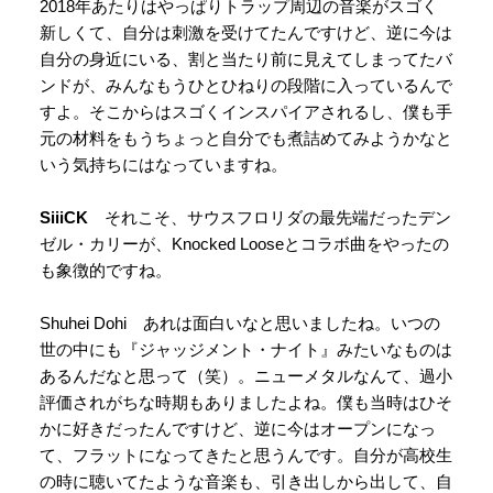
2018年あたりはやっぱりトラップ周辺の音楽がスゴく
新しくて、自分は刺激を受けてたんですけど、逆に今は
自分の身近にいる、割と当たり前に見えてしまってたバ
ンドが、みんなもうひとひねりの段階に入っているんで
すよ。そこからはスゴくインスパイアされるし、僕も手
元の材料をもうちょっと自分でも煮詰めてみようかなと
いう気持ちにはなっていますね。
SiiiCK
それこそ、サウスフロリダの最先端だったデン
ゼル・カリーが、Knocked Looseとコラボ曲をやったの
も象徴的ですね。
Shuhei Dohi あれは面白いなと思いましたね。いつの
世の中にも『ジャッジメント・ナイト』みたいなものは
あるんだなと思って（笑）。ニューメタルなんて、過小
評価されがちな時期もありましたよね。僕も当時はひそ
かに好きだったんですけど、逆に今はオープンになっ
て、フラットになってきたと思うんです。自分が高校生
の時に聴いてたような音楽も、引き出しから出して、自