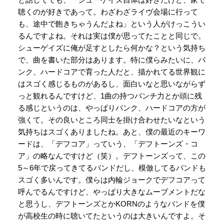
聴くのが好きであって。わざわざライヴ会場に行って
も、途中で飽きちゃうんだよね」という人がけっこうい
るんですよね。それは実は僕が思ってたことと同じで。
シューゲイズに俺が足すとしたら何かな？という気持ち
で、曲を書いた部分はあります。特に僕らみたいに、パ
ンク、ハードコアで育った人だと、描かれてる世界観に
はスゴく感じるものがあるし、面白いなと思いながらず
っと観れるんですけど、1曲の持つパンチ力とか頭に残
る感じというのは、やっぱりパンク、ハードコアの方が
強くて。その良いところ同士を掛け合わせたいなという
気持ちはスゴくありましたね。あと、僕の最近のキーワ
ードは、「デフコア」っていう、「デフトーンズ・コ
ア」の略なんですけど（笑）。デフトーンズって、この
5～6年で戻ってきてるバンドだし、模倣してるバンドも
スゴく多いんです。僕らは内輪ジョークでデフコアって
呼んでるんですけど、やっぱり大きなムーブメントだな
と思うし、デフトーンズとかKORNのようなバンドを僕
が高校生の時に聴いてたというのは大きいんですよ。そ