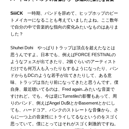
SiiiCK
一時期、バンドを辞めて、ヒップホップのビー
トメイカーになることも考えていましたよね。ここ数年
で自分の中で音楽的な指向の変化みたいなものはありま
した？
Shuhei Dohi やっぱりトラップは頂点を超えたなとは
思うんですよ。日本でも、例えばFORCE FESTIVALの
ようなフェスが出てきたり、2個ぐらいのアーティスト
だけでも何万人も入ったりもするようになったり、バン
ドからもDCのような若手が出てきたりして、ある意
味、トラップは当たり前になってきたと思うんです。僕
自身、最近聴いてるのは、Fred again..みたいな音楽で
すけれど。でも、今は逆にTurnstileの影響もあって、周
りのバンド、例えばAngel Du$tとかBasementとかにし
ても、ハードコア、パンクのストレートな音像から、さ
らに一つ上の音楽性にトライしてるなというのをスゴく
思っていて。僕にとってはそれがスゴく刺激的ですね。