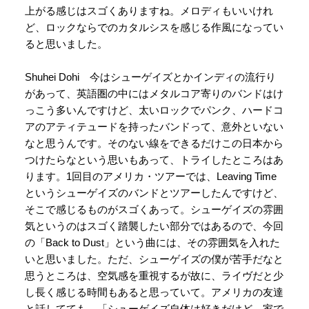
上がる感じはスゴくありますね。メロディもいいけれ
ど、ロックならでのカタルシスを感じる作風になってい
ると思いました。
Shuhei Dohi 今はシューゲイズとかインディの流行り
があって、英語圏の中にはメタルコア寄りのバンドはけ
っこう多いんですけど、太いロックでパンク、ハードコ
アのアティテュードを持ったバンドって、意外といない
なと思うんです。そのない線をできるだけこの日本から
つけたらなという思いもあって、トライしたところはあ
ります。1回目のアメリカ・ツアーでは、Leaving Time
というシューゲイズのバンドとツアーしたんですけど、
そこで感じるものがスゴくあって。シューゲイズの雰囲
気というのはスゴく踏襲したい部分ではあるので、今回
の「Back to Dust」という曲には、その雰囲気を入れた
いと思いました。ただ、シューゲイズの僕が苦手だなと
思うところは、空気感を重視するが故に、ライヴだと少
し長く感じる時間もあると思っていて。アメリカの友達
と話してても、「シューゲイズ自体は好きだけど、家で