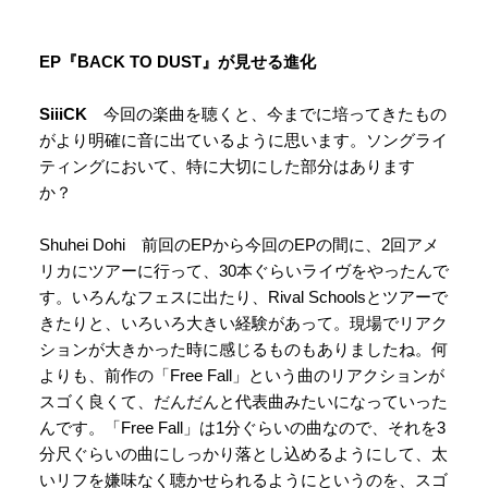
EP『BACK TO DUST』が見せる進化
SiiiCK
今回の楽曲を聴くと、今までに培ってきたもの
がより明確に音に出ているように思います。ソングライ
ティングにおいて、特に大切にした部分はあります
か？
Shuhei Dohi 前回のEPから今回のEPの間に、2回アメ
リカにツアーに行って、30本ぐらいライヴをやったんで
す。いろんなフェスに出たり、Rival Schoolsとツアーで
きたりと、いろいろ大きい経験があって。現場でリアク
ションが大きかった時に感じるものもありましたね。何
よりも、前作の「Free Fall」という曲のリアクションが
スゴく良くて、だんだんと代表曲みたいになっていった
んです。「Free Fall」は1分ぐらいの曲なので、それを3
分尺ぐらいの曲にしっかり落とし込めるようにして、太
いリフを嫌味なく聴かせられるようにというのを、スゴ