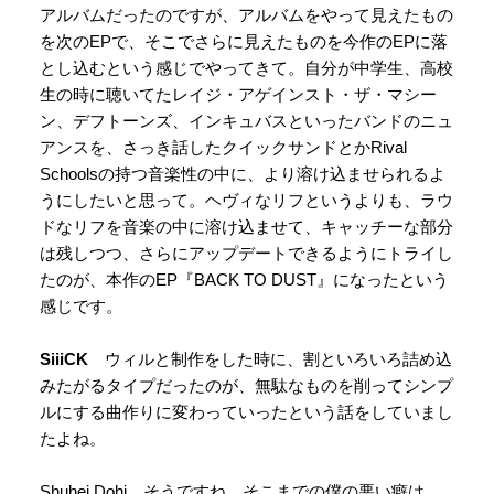
アルバムだったのですが、アルバムをやって見えたもの
を次のEPで、そこでさらに見えたものを今作のEPに落
とし込むという感じでやってきて。自分が中学生、高校
生の時に聴いてたレイジ・アゲインスト・ザ・マシー
ン、デフトーンズ、インキュバスといったバンドのニュ
アンスを、さっき話したクイックサンドとかRival
Schoolsの持つ音楽性の中に、より溶け込ませられるよ
うにしたいと思って。ヘヴィなリフというよりも、ラウ
ドなリフを音楽の中に溶け込ませて、キャッチーな部分
は残しつつ、さらにアップデートできるようにトライし
たのが、本作のEP『BACK TO DUST』になったという
感じです。
SiiiCK
ウィルと制作をした時に、割といろいろ詰め込
みたがるタイプだったのが、無駄なものを削ってシンプ
ルにする曲作りに変わっていったという話をしていまし
たよね。
Shuhei Dohi そうですね。そこまでの僕の悪い癖は、