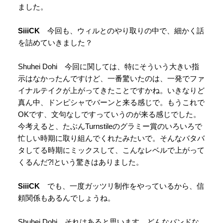
ました。
SiiiCK
今回も、ウィルとのやり取りの中で、細かく話
を詰めていきました？
Shuhei Dohi 今回に関しては、特にそういう大きい指
示はなかったんですけど、一番驚いたのは、一発でファ
イナルテイクが上がってきたことですかね。いきなりど
真ん中、ドンピシャでバーンと来る感じで。もうこれで
OKです、文句なしですっていうのが来る感じでした。
今考えると、たぶんTurnstileのグラミー賞のいろいろで
忙しい時期に取り組んでくれたみたいで。そんなバタバ
タしてる時期にミックスして、こんなレベルで上がって
くるんだ?!という驚きはありました。
SiiiCK
でも、一度ガッツリ制作をやっているから、信
頼関係もあるんでしょうね。
Shuhei Dohi それはあると思います。どんなバンドな