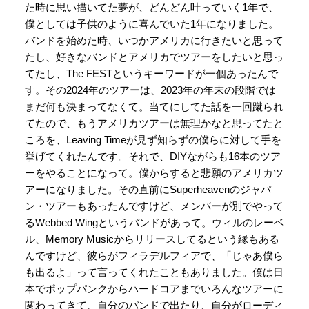
た時に思い描いてた夢が、どんどん叶っていく1年で、
僕としては子供のように喜んでいた1年になりました。
バンドを始めた時、いつかアメリカに行きたいと思って
たし、好きなバンドとアメリカでツアーをしたいと思っ
てたし、The FESTというキーワードが一個あったんで
す。その2024年のツアーは、2023年の年末の段階では
まだ何も決まってなくて。当てにしてた話を一回蹴られ
てたので、もうアメリカツアーは無理かなと思ってたと
ころを、Leaving Timeが見ず知らずの僕らに対して手を
挙げてくれたんです。それで、DIYながらも16本のツア
ーをやることになって。僕からすると悲願のアメリカツ
アーになりました。その直前にSuperheavenのジャパ
ン・ツアーもあったんですけど、メンバーが別でやって
るWebbed Wingというバンドがあって。ウィルのレーベ
ル、Memory Musicからリリースしてるという縁もある
んですけど、彼らがフィラデルフィアで、「じゃあ僕ら
も出るよ」って言ってくれたこともありました。僕は日
本でポップパンクからハードコアまでいろんなツアーに
関わってきて、自分のバンドで出たり、自分がローディ