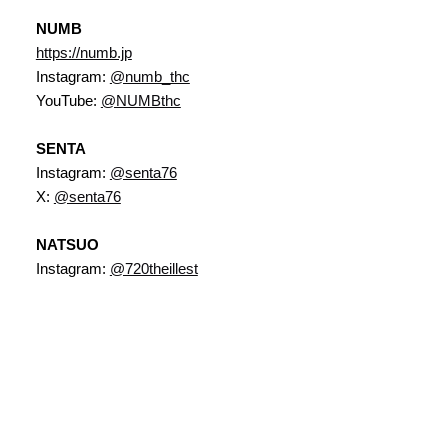
NUMB
https://numb.jp
Instagram:
@numb_thc
YouTube:
@NUMBthc
SENTA
Instagram:
@senta76
X:
@senta76
NATSUO
Instagram:
@720theillest