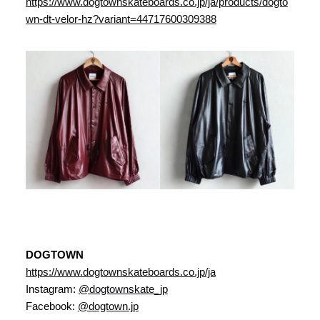
https://www.dogtownskateboards.co.jp/ja/products/dogto
wn-dt-velor-hz?variant=44717600309388
DOGTOWN
https://www.dogtownskateboards.co.jp/ja
Instagram:
@dogtownskate_jp
Facebook:
@dogtown.jp