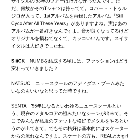
サイダルの’93年のツアーは行けなかったんです。た
だ、何故かそのTシャツは持ってて。ロバート・トゥル
ジロが入って、1stアルバムを再録したアルバム『Still
Cyco After All These Years』がありますよね。実はあの
アルバムが一番好きなんですよ。音が良くなってるけど
オリジナルを損ねてなくて、カッコいいんです。スイサ
イダルは大好きでしたね。
SiiiCK
NUMBを結成する頃には、ファッションはどう
変わっていきました？
NATSUO ニュースクールのアディダス・ブームみた
いなのもいいなと思ってた時ですね。
SENTA ’95年になるといわゆるニュースクールとい
う、現在のメタルコアの祖みたいなシーンが出来て。そ
こでみんなが私服のファットな格好でメタルをやるとい
うのが出てきて。でもその格好は基本的にはスケーター
からの流れなんですよ。スケートの方も、REALとかgirl