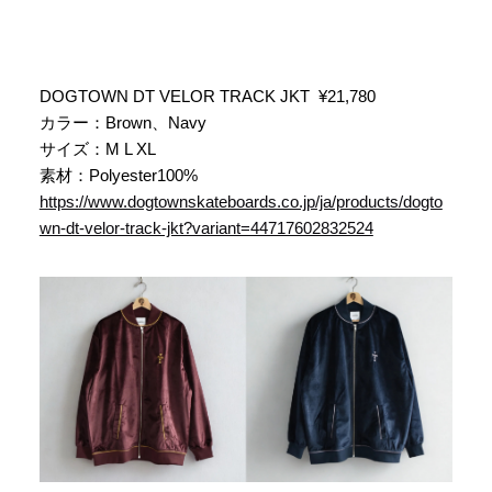
DOGTOWN DT VELOR TRACK JKT ¥21,780
カラー：Brown、Navy
サイズ：M L XL
素材：Polyester100%
https://www.dogtownskateboards.co.jp/ja/products/dogto
wn-dt-velor-track-jkt?variant=44717602832524