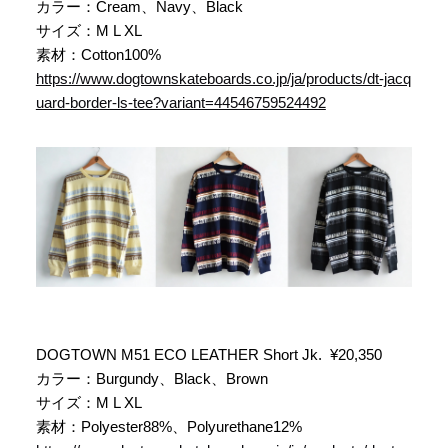
カラー：Cream、Navy、Black
サイズ：M L XL
素材：Cotton100%
https://www.dogtownskateboards.co.jp/ja/products/dt-jacq
uard-border-ls-tee?variant=44546759524492
DOGTOWN M51 ECO LEATHER Short Jk. ¥20,350
カラー：Burgundy、Black、Brown
サイズ：M L XL
素材：Polyester88%、Polyurethane12%