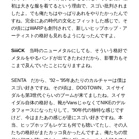
初は大きな服を着てるという理由で、スゴい批判されま
したよ。でも俺たちはやっぱりあれをやりたかったんで
すね。完全にあの時代の文化とフィットした感じで。そ
の頃にはWARPも創刊されて、新しいヒップホップ・ア
ーティストの格好も見れるようになったんですよ。
SiiiCK
当時のニューメタルにしても、そういう格好で
メタルをやるバンドが出てきたわけだから、影響力もそ
こまで及んでいたことになりますよね。
SENTA だから、’92～’95年あたりのカルチャーは僕は
スゴい好きですね。その頃は、DOGTOWN、スイサイ
ダルも第3世代ぐらいのブームが来てましたね。スイサ
イダル自体の格好も、靴がVansじゃなくてNIKEのデル
タフォースになったりして。’90年代の独特な感じです
けど、今はまたあの感じが逆にスゴい好きですね。本
当、ヒップホップもレゲエも何でも聴いてたし、その人
たちの格好がまたカッコ良かったんですよ。俺たちの世