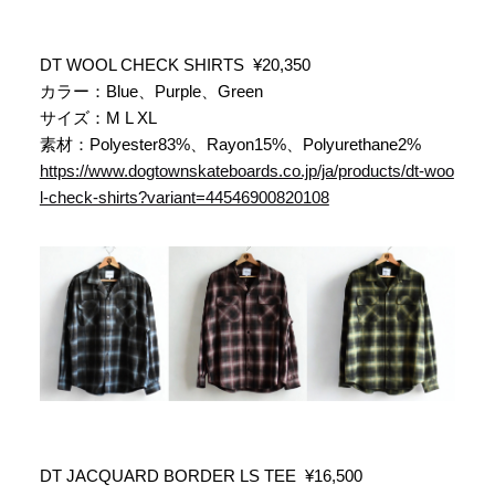
DT WOOL CHECK SHIRTS ¥20,350
カラー：Blue、Purple、Green
サイズ：M L XL
素材：Polyester83%、Rayon15%、Polyurethane2%
https://www.dogtownskateboards.co.jp/ja/products/dt-woo
l-check-shirts?variant=44546900820108
DT JACQUARD BORDER LS TEE ¥16,500