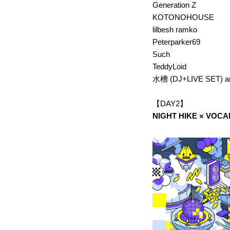
Generation Z
KOTONOHOUSE
lilbesh ramko
Peterparker69
Such
TeddyLoid
水槽 (DJ+LIVE SET) a
【DAY2】
NIGHT HIKE × VOC