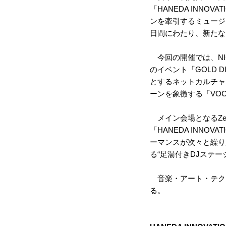
「HANEDA INN
ンを牽引するミュージッ
日間にわたり、新たなカル
今回の開催では、NIG
のイベント「GOLD D
とするネットカルチャー
ーンを象徴する「VOC
メイン会場となるZep
「HANEDA INN
ーマンスが次々と繰り広
る“足湯付きDJステ
音楽・アート・テク
る。