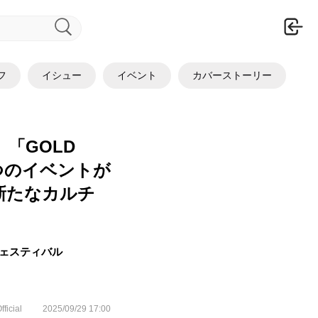
ロ
フ
イシュー
イベント
カバーストーリー
E」「GOLD
3つのイベントが
新たなカルチ
フェスティバル
fficial
2025/09/29 17:00