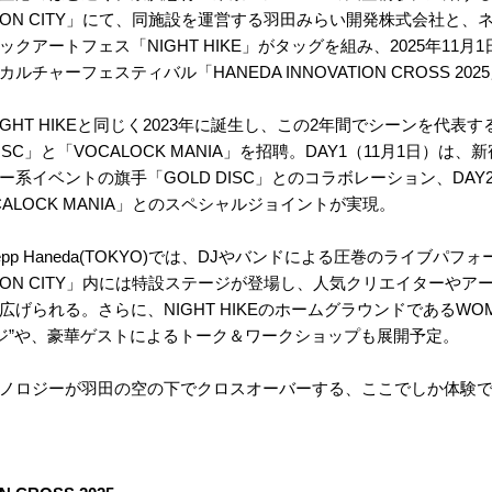
OVATION CITY」にて、同施設を運営する羽田みらい開発株式会社と
クアートフェス「NIGHT HIKE」がタッグを組み、2025年11月
チャーフェスティバル「HANEDA INNOVATION CROSS 20
HT HIKEと同じく2023年に誕生し、この2年間でシーンを代表
ISC」と「VOCALOCK MANIA」を招聘。DAY1（11月1日）は、新
系イベントの旗手「GOLD DISC」とのコラボレーション、DAY
ALOCK MANIA」とのスペシャルジョイントが実現。
p Haneda(TOKYO)では、DJやバンドによる圧巻のライブパフ
OVATION CITY」内には特設ステージが登場し、人気クリエイターや
げられる。さらに、NIGHT HIKEのホームグラウンドであるWO
ージ”や、豪華ゲストによるトーク＆ワークショップも展開予定。
ノロジーが羽田の空の下でクロスオーバーする、ここでしか体験で