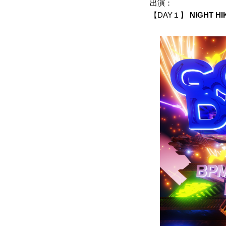
出演：
【DAY１】
NIGHT HI